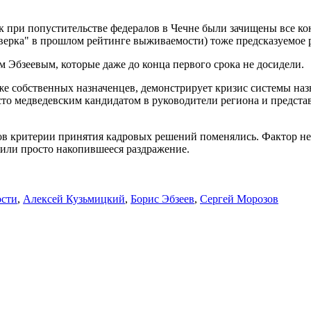
ак при попустительстве федералов в Чечне были зачищены все 
тверка" в прошлом рейтинге выживаемости) тоже предсказуемое р
 Эбзеевым, которые даже до конца первого срока не досидели.
же собственных назначенцев, демонстрирует кризис системы наз
то медведевским кандидатом в руководители региона и предста
в критерии принятия кадровых решений поменялись. Фактор нео
 или просто накопившееся раздражение.
ости
,
Алексей Кузьмицкий
,
Борис Эбзеев
,
Сергей Морозов