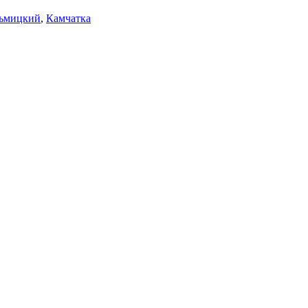
зьмицкий
,
Камчатка