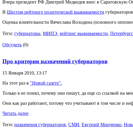
Вчера президент РФ Дмитрий Медведев внес в Саратовскую Об
В
Шестом рейтинге политической выживаемости
губернаторов
Оценка влиятельности Вячеслава Володина (основного оппоне
Теги:
губернаторы
,
МИПЭ
,
рейтинг выживаемости
,
Петербургс
Обсудить
(0)
Про критерии назначений губернаторов
15 Января 2010,
13:17
На этот раз в
"Новой газете".
Только я не понял, почему они пишут, да еще со ссылкой на ме
Они как раз работают, потому что учитывают в том числе и н
Читать далее
Теги:
назначения губернаторов
,
СМИ
,
Евгений Минченко
,
Нова