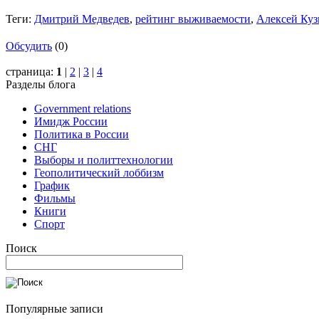
Теги:
Дмитрий Медведев
,
рейтинг выживаемости
,
Алексей Ку
Обсудить
(0)
страница:
1
|
2
|
3
|
4
Разделы блога
Government relations
Имидж России
Политика в России
СНГ
Выборы и политтехнологии
Геополитический лоббизм
График
Фильмы
Книги
Спорт
Поиск
Популярные записи