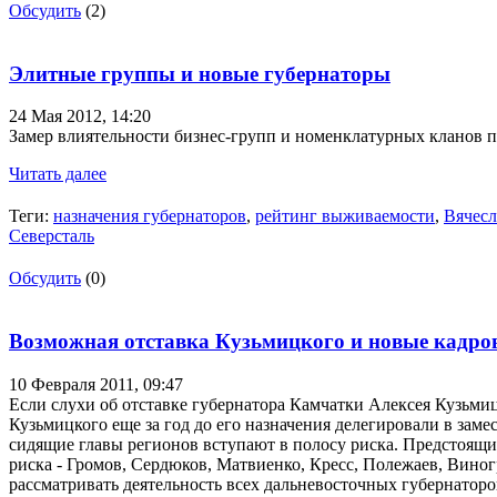
Обсудить
(2)
Элитные группы и новые губернаторы
24 Мая 2012,
14:20
Замер влиятельности бизнес-групп и номенклатурных кланов п
Читать далее
Теги:
назначения губернаторов
,
рейтинг выживаемости
,
Вячесл
Северсталь
Обсудить
(0)
Возможная отставка Кузьмицкого и новые кадро
10 Февраля 2011,
09:47
Если слухи об отставке губернатора Камчатки Алексея Кузьмиц
Кузьмицкого еще за год до его назначения делегировали в зам
сидящие главы регионов вступают в полосу риска. Предстоящ
риска - Громов, Сердюков, Матвиенко, Кресс, Полежаев, Виног
рассматривать деятельность всех дальневосточных губернаторо