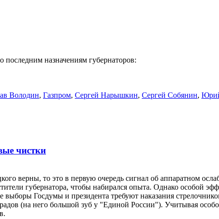
о последним назначениям губернаторов:
ав Володин
,
Газпром
,
Сергей Нарышкин
,
Сергей Собянин
,
Юрий
вые чистки
кого верны, то это в первую очередь сигнал об аппаратном осл
естители губернатора, чтобы набирался опыта. Однако особой эф
ие выборы Госдумы и президента требуют наказания стрелочник
радов (на него большой зуб у "Единой России"). Учитывая особ
в.