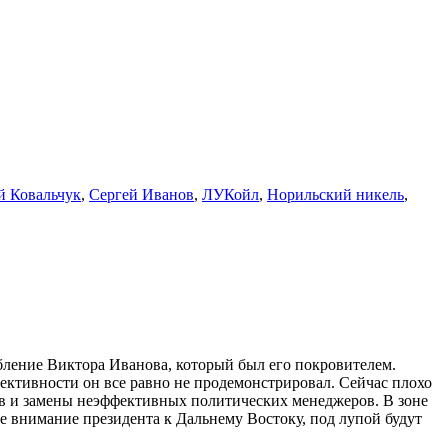
 Ковальчук
,
Сергей Иванов
,
ЛУКойл
,
Норильский никель
,
абление Виктора Иванова, который был его покровителем.
фективности он все равно не продемонстрировал. Сейчас плохо
ов и замены неэффективных политических менеджеров. В зоне
ое внимание президента к Дальнему Востоку, под лупой будут