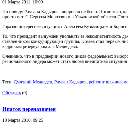
01 Марта 2011,
10:09
По поводу Рамзана Кадырова вопросов не было. После того, к
просто нет. С Сергеем Морозовым в Ульяновской области ("че
Гораздо интереснее ситуация с Алексеем Кузьмицким и Борисом
То, что президент вынужден увольнять за некомпетентность да
ставленником конкурирующей группы, Эбзеев стал первым чис
кадровым резервуаром для Медведева.
Очевидно, что в преддверии нового цикла федеральных выборо
регионального лидера может стать любая внештатная ситуация
Теги:
Дмитрий Медведев
,
Рамзан Кадыров
,
рейтинг выживаем
Обсудить
(0)
Ипатов переназначен
18 Марта 2010,
09:25