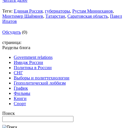
Читать далее
Теги:
Единая Россия
,
губернаторы
,
Рустам Минниханов
,
Минтимер Шаймиев
,
Татарстан
,
Саратовская область
,
Павел
Ипатов
Обсудить
(0)
страница:
Разделы блога
Government relations
Имидж России
Политика в России
СНГ
Выборы и политтехнологии
Геополитический лоббизм
График
Фильмы
Книги
Спорт
Поиск