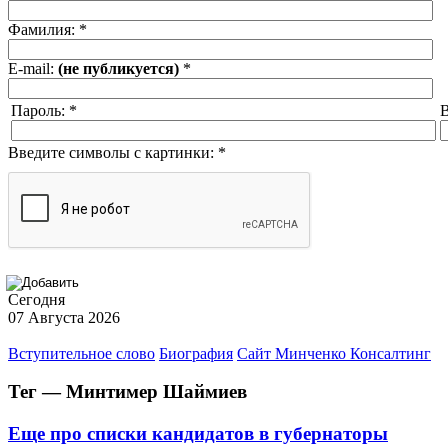
Фамилия:
*
E-mail:
(не публикуется)
*
Пароль:
*
В
Введите символы с картинки:
*
Сегодня
07 Августа 2026
Вступительное слово
Биография
Сайт Минченко Консалтинг
Тег — Минтимер Шаймиев
Еще про списки кандидатов в губернаторы