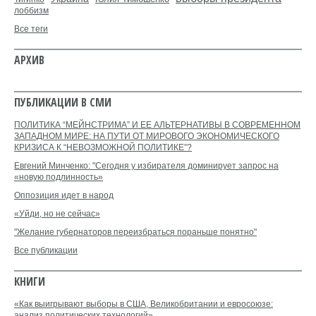
лоббизм
Все теги
АРХИВ
ПУБЛИКАЦИИ В СМИ
ПОЛИТИКА “МЕЙНСТРИМА” И ЕЕ АЛЬТЕРНАТИВЫ В СОВРЕМЕННОМ
ЗАПАДНОМ МИРЕ: НА ПУТИ ОТ МИРОВОГО ЭКОНОМИЧЕСКОГО
КРИЗИСА К “НЕВОЗМОЖНОЙ ПОЛИТИКЕ”?
Евгений Минченко: "Сегодня у избирателя доминирует запрос на
«новую подлинность»
Оппозиция идет в народ
«Уйди, но не сейчас»
"Желание губернаторов переизбраться пораньше понятно"
Все публикации
КНИГИ
«Как выигрывают выборы в США, Великобритании и евросоюзе:
анализ политических технологий»