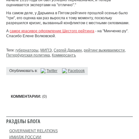
начале 2010 года он был успешно переназначен, и теперь
оценивается экспертами на "отлично"."
На самом деле, у Дарькина в Пятом рейтинге прошлой осенью было
"три", его оценка как раз выросла к тому моменту, поскольку
разрешился кризис, вызванный конфликтом с местными силовиками.
А
самое красивое оформление Шестого рейтинга
- на "Минченко.ру".
Спасибо Елене Волковской.
Теги:
губернаторы
,
МИПЭ
,
Сергей Дарькин
,
рейтинг выживаемости
,
Петербургская политика
,
Коммерсантъ
Опубликовать в:
Twitter
Facebook
КОММЕНТАРИИ:
(0)
РАЗДЕЛЫ БЛОГА
GOVERNMENT RELATIONS
ИМИДЖ РОССИИ