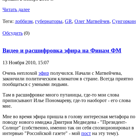
Читать далее
Теги:
лоббизм
,
губернаторы
,
GR
,
Олег Матвейчев
,
Сунгоркин
Обсудить
(0)
Видео и расшифровка эфира на Финам ФМ
13 Ноября 2010,
15:07
Очень неплохой
эфир
получился. Начали с Матвейчева,
закончили политическим климатом в стране. Всегда приятно
пообщаться с умными людьми.
Там в расшифровке много путаницы, где-то мои слова
приписывают Илье Пономареву, где-то наоборот - его слова
мне.
Мне во время эфира пришла в голову интересная метафора по
поводу нового имиджа Дмитрия Медведева - "Президент-
Солнце" (собственно, именно так он себя спозиционировал в
интервью "Российской газете" - мой
пост
на эту тему).