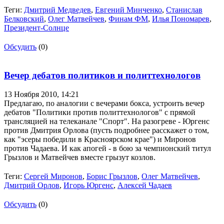
Теги:
Дмитрий Медведев
,
Евгений Минченко
,
Станислав
Белковский
,
Олег Матвейчев
,
Финам ФМ
,
Илья Пономарев
,
Президент-Солнце
Обсудить
(0)
Вечер дебатов политиков и политтехнологов
13 Ноября 2010,
14:21
Предлагаю, по аналогии с вечерами бокса, устроить вечер
дебатов "Политики против политтехнологов" с прямой
трансляцией на телеканале "Спорт". На разогреве - Юргенс
против Дмитрия Орлова (пусть подробнее расскажет о том,
как "эсеры победили в Красноярском крае") и Миронов
против Чадаева. И как апогей - в бою за чемпионский титул
Грызлов и Матвейчев вместе грызут козлов.
Теги:
Сергей Миронов
,
Борис Грызлов
,
Олег Матвейчев
,
Дмитрий Орлов
,
Игорь Юргенс
,
Алексей Чадаев
Обсудить
(0)