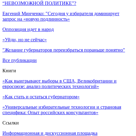
“НЕВОЗМОЖНОЙ ПОЛИТИКЕ”?
Евгений Минченко: "Сегодня у избирателя доминирует
запрос на «новую подлинность»
Оппозиция идет в народ
«Уйди, но не сейчас»
"Желание губернаторов переизбраться пораньше понятно"
Все публикации
Книги
«Как выигрывают выборы в США, Великобритании и
евросоюзе: анализ политических технологий»
«Как стать и остаться губернатором»
«Универсальные избирательные технологии и страновая
специфика: Опыт российских консультантов»
Ссылки
Информационная и дискуссионная площадка