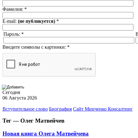
Фамилия:
*
E-mail:
(не публикуется)
*
Пароль:
*
В
Введите символы с картинки:
*
Сегодня
06 Августа 2026
Вступительное слово
Биография
Сайт Минченко Консалтинг
Тег — Олег Матвейчев
Новая книга Олега Матвейчева