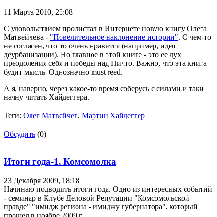
11 Марта 2010,
23:08
С удовольствием пролистал в Интернете новую книгу Олега
Матвейчева -
"Повелительное наклонение истории"
. С чем-то
не согласен, что-то очень нравится (например, идея
деурбанизации). Но главное в этой книге - это ее дух
преодоления себя и победы над Ничто. Важно, что эта книга
будит мысль. Однозначно must reed.
А я, наверно, через какое-то время соберусь с силами и таки
начну читать Хайдеггера.
Теги:
Олег Матвейчев
,
Мартин Хайдеггер
Обсудить
(0)
Итоги года-1. Комсомолка
23 Декабря 2009,
18:18
Начинаю подводить итоги года. Одно из интересных событий
- семинар в Клубе Деловой Репутации "Комсомольской
правде" "имидж региона - имиджу губернатора", который
прошел в ноябре 2009 г.