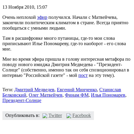
13 Ноября 2010,
15:07
Очень неплохой
эфир
получился. Начали с Матвейчева,
закончили политическим климатом в стране. Всегда приятно
пообщаться с умными людьми.
Там в расшифровке много путаницы, где-то мои слова
приписывают Илье Пономареву, где-то наоборот - его слова
мне.
Мне во время эфира пришла в голову интересная метафора по
поводу нового имиджа Дмитрия Медведева - "Президент-
Солнце" (собственно, именно так он себя спозиционировал в
интервью "Российской газете" - мой
пост
на эту тему).
Теги:
Дмитрий Медведев
,
Евгений Минченко
,
Станислав
Белковский
,
Олег Матвейчев
,
Финам ФМ
,
Илья Пономарев
,
Президент-Солнце
Опубликовать в:
Twitter
Facebook