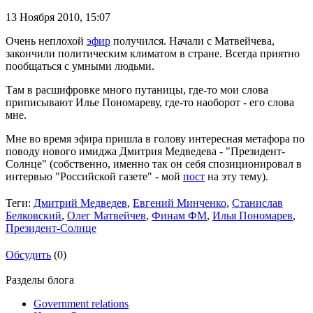
13 Ноября 2010,
15:07
Очень неплохой
эфир
получился. Начали с Матвейчева,
закончили политическим климатом в стране. Всегда приятно
пообщаться с умными людьми.
Там в расшифровке много путаницы, где-то мои слова
приписывают Илье Пономареву, где-то наоборот - его слова
мне.
Мне во время эфира пришла в голову интересная метафора по
поводу нового имиджа Дмитрия Медведева - "Президент-
Солнце" (собственно, именно так он себя спозиционировал в
интервью "Российской газете" - мой
пост
на эту тему).
Теги:
Дмитрий Медведев
,
Евгений Минченко
,
Станислав
Белковский
,
Олег Матвейчев
,
Финам ФМ
,
Илья Пономарев
,
Президент-Солнце
Обсудить
(0)
Разделы блога
Government relations