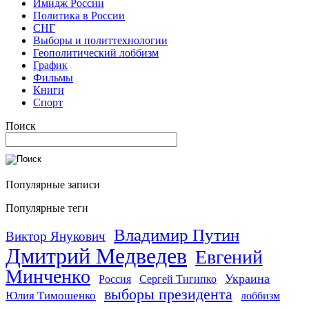
Имидж России
Политика в России
СНГ
Выборы и политтехнологии
Геополитический лоббизм
График
Фильмы
Книги
Спорт
Поиск
Популярные записи
Популярные теги
Владимир Путин
Виктор Янукович
Дмитрий Медведев
Евгений
Минченко
Украина
Россия
Сергей Тигипко
выборы президента
Юлия Тимошенко
лоббизм