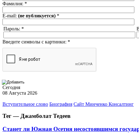
Фамилия:
*
E-mail:
(не публикуется)
*
Пароль:
*
В
Введите символы с картинки:
*
Сегодня
08 Августа 2026
Вступительное слово
Биография
Сайт Минченко Консалтинг
Тег — Джамболат Тедеев
Станет ли Южная Осетия несостоявшимся госуда