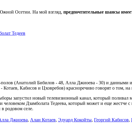
 Южной Осетии. На мой взгляд,
предпочтительные шансы имее
олат Тедеев
-полов (Анатолий Бибилов - 48, Алла Джиоева - 30) и данными и
 Котаев, Кабисов и Цховребов) красноречиво говорят о том, на 
ыборы запустил новый телевизионный канал, который поливал 
 человеком Дзамболата Тедеева, который может и еще жестче с
 в родовом селе.
Алла Джиоева
,
Алан Котаев
,
Эдуард Кокойты
,
Георгий Кабисов
,