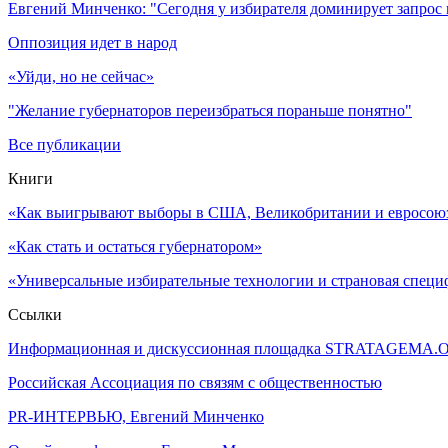
Евгений Минченко: "Сегодня у избирателя доминирует запрос
Оппозиция идет в народ
«Уйди, но не сейчас»
"Желание губернаторов переизбраться пораньше понятно"
Все публикации
Книги
«Как выигрывают выборы в США, Великобритании и евросоюзе
«Как стать и остаться губернатором»
«Универсальные избирательные технологии и страновая специ
Ссылки
Информационная и дискуссионная площадка STRATAGEMA.
Российская Ассоциация по связям с общественностью
PR-ИНТЕРВЬЮ, Евгений Минченко