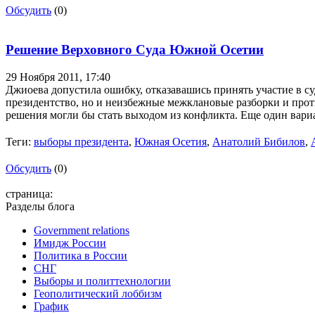
Обсудить
(0)
Решение Верховного Суда Южной Осетии
29 Ноября 2011,
17:40
Джиоева допустила ошибку, отказавашись принять участие в суд
президентство, но и неизбежные межклановые разборки и прот
решения могли бы стать выходом из конфликта. Еще один вари
Теги:
выборы президента
,
Южная Осетия
,
Анатолий Бибилов
,
Обсудить
(0)
страница:
Разделы блога
Government relations
Имидж России
Политика в России
СНГ
Выборы и политтехнологии
Геополитический лоббизм
График