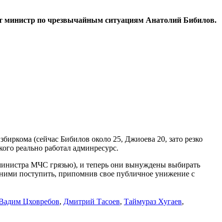
т министр по чрезвычайным ситуациям Анатолий Бибилов.
збиркома (сейчас Бибилов около 25, Джиоева 20, зато резко
кого реально работал админресурс.
министра МЧС грязью), и теперь они вынуждены выбирать
 ними поступить, припомнив свое публичное унижение с
Вадим Цховребов
,
Дмитрий Тасоев
,
Таймураз Хугаев
,