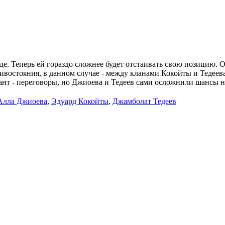
е. Теперь ей гораздо сложнее будет отстаивать свою позицию. Ос
ивостояния, в данном случае - между кланами Кокойты и Тедеев
ант - переговоры, но Джиоева и Тедеев сами осложнили шансы 
Алла Джиоева
,
Эдуард Кокойты
,
Джамболат Тедеев