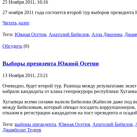
25 Ноября 2011,
16:16
27 ноября 2011 года состоится второй тур выборов президента
Читать далее
Теги:
Южная Осетия
,
Анатолий Бибилов
,
Алла Джиоева
,
Джамб
Обсудить
(0)
Выборы президента Южной Осетии
13 Ноября 2011,
23:21
Очевидно, будет второй тур. Разница между результатами экзит
набрали кандидаты от клана генпрокурора республики Хугаева -
Хугаевцы всеми силами валили Бибилова (Кабисов даже под в
между Бибиловым, который обещал посадить коррупционеров, и
отказом в регистрации кандидатом на пост президента и осадой
Теги:
выборы президента
,
Южная Осетия
,
Анатолий Бибилов
,
Джамболат Тедеев