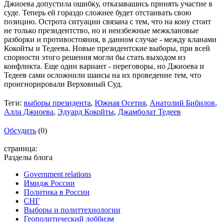
Джиоева допустила ошибку, отказавашись принять участие в
суде. Теперь ей гораздо сложнее будет отстаивать свою
позицию. Острота ситуации связана с тем, что на кону стоит
не только президентство, но и неизбежные межклановые
разборки и противостояния, в данном случае - между кланами
Кокойты и Тедеева. Новые президентские выборы, при всей
спорности этого решения могли бы стать выходом из
конфликта. Еще один вариант - переговоры, но Джиоева и
Тедеев сами осложнили шансы на их проведение тем, что
проигнорировали Верховный Суд.
Теги:
выборы президента
,
Южная Осетия
,
Анатолий Бибилов
,
Алла Джиоева
,
Эдуард Кокойты
,
Джамболат Тедеев
Обсудить
(0)
страница:
Разделы блога
Government relations
Имидж России
Политика в России
СНГ
Выборы и политтехнологии
Геополитический лоббизм