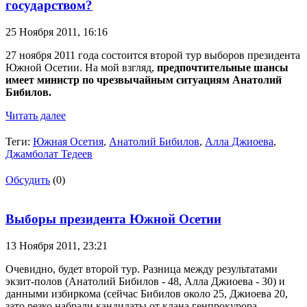
государством?
25 Ноября 2011,
16:16
27 ноября 2011 года состоится второй тур выборов президента
Южной Осетии. На мой взгляд,
предпочтительные шансы
имеет министр по чрезвычайным ситуациям Анатолий
Бибилов.
Читать далее
Теги:
Южная Осетия
,
Анатолий Бибилов
,
Алла Джиоева
,
Джамболат Тедеев
Обсудить
(0)
Выборы президента Южной Осетии
13 Ноября 2011,
23:21
Очевидно, будет второй тур. Разница между результатами
экзит-полов (Анатолий Бибилов - 48, Алла Джиоева - 30) и
данными избиркома (сейчас Бибилов около 25, Джиоева 20,
зато резко набрали кандидаты от клана генпрокурора