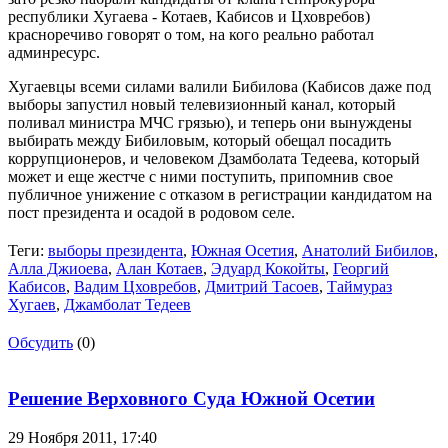
республики Хугаева - Котаев, Кабисов и Цховребов)
красноречиво говорят о том, на кого реально работал
админресурс.
Хугаевцы всеми силами валили Бибилова (Кабисов даже под
выборы запустил новый телевизионный канал, который
поливал министра МЧС грязью), и теперь они вынуждены
выбирать между Бибиловым, который обещал посадить
коррупционеров, и человеком Дзамболата Тедеева, который
может и еще жестче с ними поступить, припомнив свое
публичное унижение с отказом в регистрации кандидатом на
пост президента и осадой в родовом селе.
Теги:
выборы президента
,
Южная Осетия
,
Анатолий Бибилов
,
Алла Джиоева
,
Алан Котаев
,
Эдуард Кокойты
,
Георгий
Кабисов
,
Вадим Цховребов
,
Дмитрий Тасоев
,
Таймураз
Хугаев
,
Джамболат Тедеев
Обсудить
(0)
Решение Верховного Суда Южной Осетии
29 Ноября 2011,
17:40