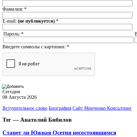
Фамилия:
*
E-mail:
(не публикуется)
*
Пароль:
*
В
Введите символы с картинки:
*
Сегодня
08 Августа 2026
Вступительное слово
Биография
Сайт Минченко Консалтинг
Тег — Анатолий Бибилов
Станет ли Южная Осетия несостоявшимся