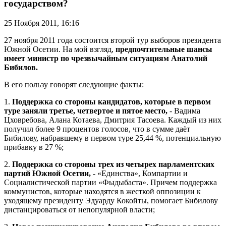
государством?
25 Ноября 2011,
16:16
27 ноября 2011 года состоится второй тур выборов президента
Южной Осетии. На мой взгляд,
предпочтительные шансы
имеет министр по чрезвычайным ситуациям Анатолий
Бибилов.
В его пользу говорят следующие факты:
1.
Поддержка со стороны кандидатов, которые в первом
туре заняли третье, четвертое и пятое место,
- Вадима
Цховребова, Алана Котаева, Дмитрия Тасоева. Каждый из них
получил более 9 процентов голосов, что в сумме даёт
Бибилову, набравшему в первом туре 25,44 %, потенциальную
прибавку в 27 %;
2.
Поддержка со стороны трех из четырех парламентских
партий Южной Осетии,
- «Единства», Компартии и
Социалистической партии «Фыдыбаста». Причем поддержка
коммунистов, которые находятся в жесткой оппозиции к
уходящему президенту Эдуарду Кокойты, помогает Бибилову
дистанцироваться от непопулярной власти;