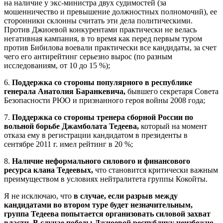
на наличие у экс-министра двух судимостей (за
мошенничество и превышение должностных полномочий), ее
сторонники склонны считать эти дела политическими.
Против Джиоевой конкурентами практически не велась
негативная кампания, в то время как перед первым туром
против Бибилова воевали практически все кандидаты, за счет
чего его антирейтинг серьезно вырос (по разным
исследованиям, от 10 до 15 %);
6.
Поддержка со стороны популярного в республике
генерала Анатолия Баранкевича,
бывшего секретаря Совета
Безопасности РЮО и признанного героя войны 2008 года;
7.
Поддержка со стороны тренера сборной России по
вольной борьбе Джамболата Тедеева,
который на момент
отказа ему в регистрации кандидатом в президенты в
сентябре 2011 г. имел рейтинг в 20 %;
8.
Наличие неформального силового и финансового
ресурса клана Тедеевых,
что становится критически важным
преимуществом в условиях нейтралитета группы Кокойты.
Я не исключаю, что
в случае, если разрыв между
кандидатами во втором туре будет незначительным,
группа Тедеева попытается организовать силовой захват
власти. В случае победы Джиоевой республику неизбежно