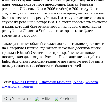
ждет межклановое противостояние.
Братья Тедеевы
(старший, Ибрагим, был в 2006 г. убит) в 2001 году были
среди тех, кто помогал Кокойты стать президентом, но затем
были вытеснены из республики. Поэтому сведение счетов в
случае их реванша неотвратим. Не стоит сбрасывать со счетов
и клан, который был ориентирован на первого президента
республики Людвига Чибирова и который тоже будет
вовлечен в разборки.
Такое развитие событий создаст дополнительное давление и
на Северную Осетию, где живет несколько десятков тысяч
граждан Южной Осетии, и создаст крайне негативные
последствия для имиджа России. Превращение республики в
failed state станет дополнительным аргументом для Грузии в
пользу нежизнеспособности её бывших частей.
Теги:
Южная Осетия
,
Анатолий Бибилов
,
Алла Джиоева
,
Джамболат Тедеев
Опубликовать в:
Twitter
Facebook