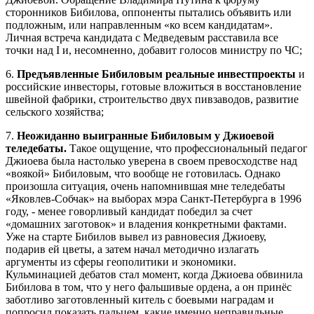
сторонников Бибилова, оппоненты пытались объявить или
подложным, или направленным «ко всем кандидатам».
Личная встреча кандидата с Медведевым расставила все
точки над I и, несомненно, добавит голосов министру по ЧС;
6.
Предъявленные Бибиловым реальные инвестпроекты
и
российские инвесторы, готовые вложиться в восстановление
швейной фабрики, строительство двух пивзаводов, развитие
сельского хозяйства;
7.
Неожиданно выигранные Бибиловым у Джиоевой
теледебаты.
Такое ощущение, что профессиональный педагог
Джиоева была настолько уверена в своем превосходстве над
«воякой» Бибиловым, что вообще не готовилась. Однако
произошла ситуация, очень напомнившая мне теледебаты
«Яковлев-Собчак» на выборах мэра Санкт-Петербурга в 1996
году, - менее говорливый кандидат победил за счет
«домашних заготовок» и владения конкретными фактами.
Уже на старте Бибилов вывел из равновесия Джиоеву,
подарив ей цветы, а затем начал методично излагать
аргументы из сферы геополитики и экономики.
Кульминацией дебатов стал момент, когда Джиоева обвинила
Бибилова в том, что у него фальшивые ордена, а он принёс
заботливо заготовленный китель с боевыми наградам и
попросил показать пальцем, какие именно неправильные.