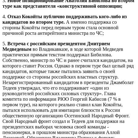
3.
Новое позиционирование Анатолия Бибилова во втором
туре как представителя «конструктивной оппозиции;
4.
Отказ Кокойты публично поддерживать кого-либо из
кандидатов во втором туре.
А именно поддержка со
стороны Кокойты перед первым туром стала основной
причиной роста антирейтинга министра по ЧС;
5.
Встреча с российским президентом Дмитрием
Медведевым
во Владикавказе, в ходе которой Медведев
практически прямым текстом поддержал Бибилова.
Собственно, министр по ЧС и ранее считался кандидатом, на
которого ставит Россия. Однако в первом туре был целый ряд
кандидатов, которые также пытались заявить о своей
поддержке со стороны российских властных структур.
Незарегистрированный кандидатом в президенты Джамболат
Тедеев утверждал, что его поддерживает «один из
руководителей российских силовых структур». Глава
комитета по информации РЮО Георгий Кабисов (7 % в
первом туре), на которого реально ставил клан Кокойты,
пытался использовать для имитации близости к России
общественную организацию Осетинский Народный Фронт.
Свой Народный фронт создал и Тедеев для поддержки на
президентских выборах человека своей команды -
пенсионерки, в прошлом министра образования Аллой
Джиоевой. Обращение Владимира Путина к форуму