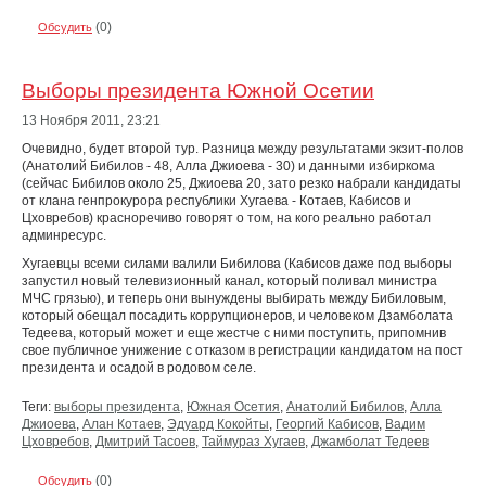
(0)
Обсудить
Выборы президента Южной Осетии
13 Ноября 2011,
23:21
Очевидно, будет второй тур. Разница между результатами экзит-полов
(Анатолий Бибилов - 48, Алла Джиоева - 30) и данными избиркома
(сейчас Бибилов около 25, Джиоева 20, зато резко набрали кандидаты
от клана генпрокурора республики Хугаева - Котаев, Кабисов и
Цховребов) красноречиво говорят о том, на кого реально работал
админресурс.
Хугаевцы всеми силами валили Бибилова (Кабисов даже под выборы
запустил новый телевизионный канал, который поливал министра
МЧС грязью), и теперь они вынуждены выбирать между Бибиловым,
который обещал посадить коррупционеров, и человеком Дзамболата
Тедеева, который может и еще жестче с ними поступить, припомнив
свое публичное унижение с отказом в регистрации кандидатом на пост
президента и осадой в родовом селе.
Теги:
выборы президента
,
Южная Осетия
,
Анатолий Бибилов
,
Алла
Джиоева
,
Алан Котаев
,
Эдуард Кокойты
,
Георгий Кабисов
,
Вадим
Цховребов
,
Дмитрий Тасоев
,
Таймураз Хугаев
,
Джамболат Тедеев
(0)
Обсудить