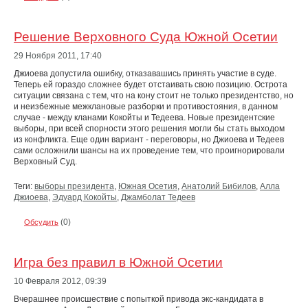
Решение Верховного Суда Южной Осетии
29 Ноября 2011,
17:40
Джиоева допустила ошибку, отказавашись принять участие в суде.
Теперь ей гораздо сложнее будет отстаивать свою позицию. Острота
ситуации связана с тем, что на кону стоит не только президентство, но
и неизбежные межклановые разборки и противостояния, в данном
случае - между кланами Кокойты и Тедеева. Новые президентские
выборы, при всей спорности этого решения могли бы стать выходом
из конфликта. Еще один вариант - переговоры, но Джиоева и Тедеев
сами осложнили шансы на их проведение тем, что проигнорировали
Верховный Суд.
Теги:
выборы президента
,
Южная Осетия
,
Анатолий Бибилов
,
Алла
Джиоева
,
Эдуард Кокойты
,
Джамболат Тедеев
(0)
Обсудить
Игра без правил в Южной Осетии
10 Февраля 2012,
09:39
Вчерашнее происшествие с попыткой привода экс-кандидата в