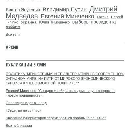
Дмитрий
Владимир Путин
Виктор Янукович
Медведев
Евгений Минченко
Россия
Сергей
выборы президента
Украина
Юлия Тимошенко
Тигипко
лоббизм
Все теги
АРХИВ
ПУБЛИКАЦИИ В СМИ
ПОЛИТИКА “МЕЙНСТРИМА” И ЕЕ АЛЬТЕРНАТИВЫ В СОВРЕМЕННОМ
ЗАПАДНОМ МИРЕ: НА ПУТИ ОТ МИРОВОГО ЭКОНОМИЧЕСКОГО
КРИЗИСА К “НЕВОЗМОЖНОЙ ПОЛИТИКЕ”?
Евгений Минченко: "Сегодня у избирателя доминирует запрос на
«новую подлинность»
Оппозиция идет в народ
«Уйди, но не сейчас»
"Желание губернаторов переизбраться пораньше понятно"
Все публикации