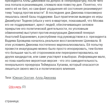
президента Аллы Джиоевой на допрос в Генпрокуратуру, после чего
она попала в реанимацию, сломало всю повестку дня. Понятно, что
никто её не бил, но сам факт ухудшения её состояния реанимирует
тему "народ против власти". В последние дни Джиоева планомерно
лишалась своей базы поддержки. Был практически выведен из игры
Джамбулат Тедеев (обыск у него в квартире, показавший, что Москва
его не поддерживает, арест людей, обеспечивающих силовое
прикрытие его политической деятельности, по уголовным
обвинениям) выступил против инаугурации Джиоевой генерал
Анатолий Баранкевич, в республике под руководством и.о. президента
Вадима Бровцева началось реальное восстановление Цхинвала. В
этих условиях Джиоева постепенно маргинализовалась. Её попытку
провести инаугурацию можно было просто игнорировать, тем более
что большая часть её сторонников или переориентировались на
других кандидатов, или сами участвуют в выборах. Информации мало,
но пока наиболее вероятная версия - что это самодеятельность
генерального прокурора Теймураза Хугаева, который опасасется
лишиться своего места и политического влияния.
Теги:
Южная Осетия
,
Алла Джиоева
(0)
Обсудить
страница: