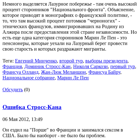
Немного выделяется Лазурное побережье - там очень высокий
процент сторонников "Национального фронта". Объяснение,
которое приводят в монографиях о французской политике, -
то, что там высокий процент потомков "черноногих" -
этнических французов, иммигрировавших на Родину из
Алжира после предоставления этой стране независимости. Но
есть еще одна категория сторонников Марин Ле Пен - это
пенсионеры, которые уехали на Лазурный берег провести
свою старость и которых раздражают мигранты.
Теги:
Евгений Минченко
,
второй тур
,
выборы президента
,
Франция
,
Доминик Стросс-Кан
,
Николя Саркози
,
первый тур
,
Франсуа Олланд
,
Жан-Люк Меланшон
,
Франсуа Байру
,
Национальное собрание
,
Марин Ле Пен
Обсудить
(0)
Ошибка Стросс-Кана
06 Мая 2012,
13:49
Он ездил на "Порше" во Франции и занимался сексом в
США. Было бы наоборот - не было бы проблем.