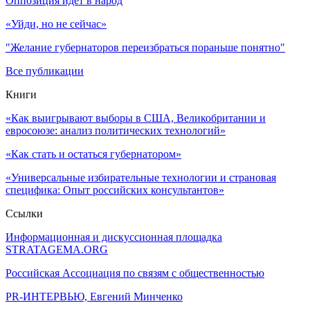
Оппозиция идет в народ
«Уйди, но не сейчас»
"Желание губернаторов переизбраться пораньше понятно"
Все публикации
Книги
«Как выигрывают выборы в США, Великобритании и
евросоюзе: анализ политических технологий»
«Как стать и остаться губернатором»
«Универсальные избирательные технологии и страновая
специфика: Опыт российских консультантов»
Ссылки
Информационная и дискуссионная площадка
STRATAGEMA.ORG
Российская Ассоциация по связям с общественностью
PR-ИНТЕРВЬЮ, Евгений Минченко