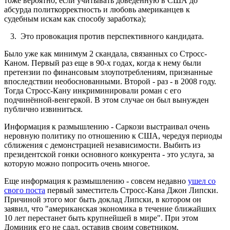
тоже вероятно, если учитывать доведённую в США до
абсурда политкорректность и любовь американцев к
судебным искам как способу заработка);
3. Это провокация против перспективного кандидата.
Было уже как минимум 2 скандала, связанных со Стросс-
Каном. Первый раз еще в 90-х годах, когда к нему были
претензии по финансовым злоупотреблениям, признанные
впоследствии необоснованными. Второй - раз - в 2008 году.
Тогда Стросс-Кану инкриминировали роман с его
подчинённой-венгеркой. В этом случае он был вынужден
публично извиниться.
Информация к размышлению - Саркози выстраивал очень
неровную политику по отношению к США, чередуя периоды
сближения с демонстрацией независимости. Выбить из
президентской гонки основного конкурента - это услуга, за
которую можно попросить очень многое.
Еще информация к размышлению - совсем недавно
ушел со
свого поста
первый заместитель Стросс-Кана Джон Липски.
Причиной этого мог быть доклад Липски, в котором он
заявил, что "американская экономика в течение ближайших
10 лет перестанет быть крупнейшей в мире". При этом
Доминик его не сдал, оставив своим советником.