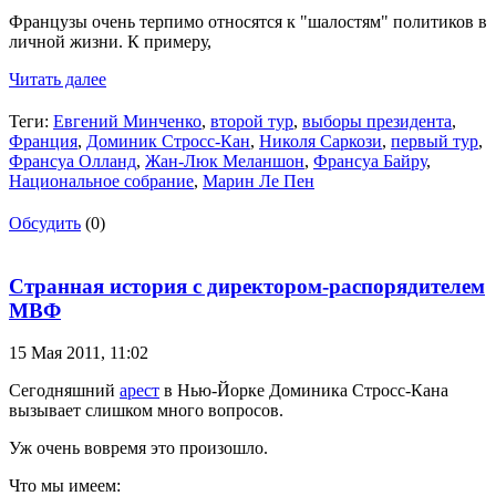
Французы очень терпимо относятся к "шалостям" политиков в
личной жизни. К примеру,
Читать далее
Теги:
Евгений Минченко
,
второй тур
,
выборы президента
,
Франция
,
Доминик Стросс-Кан
,
Николя Саркози
,
первый тур
,
Франсуа Олланд
,
Жан-Люк Меланшон
,
Франсуа Байру
,
Национальное собрание
,
Марин Ле Пен
Обсудить
(0)
Странная история с директором-распорядителем
МВФ
15 Мая 2011,
11:02
Сегодняшний
арест
в Нью-Йорке Доминика Стросс-Кана
вызывает слишком много вопросов.
Уж очень вовремя это произошло.
Что мы имеем: