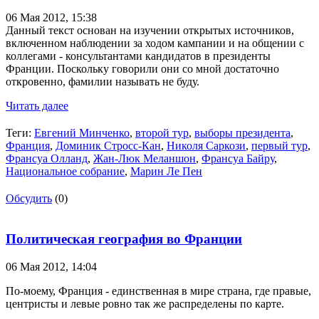
06 Мая 2012,
15:38
Данный текст основан на изучении открытых источников,
включенном наблюдении за ходом кампании и на общении с
коллегами - консультантами кандидатов в президенты
Франции. Поскольку говорили они со мной достаточно
откровенно, фамилии называть не буду.
Читать далее
Теги:
Евгений Минченко
,
второй тур
,
выборы президента
,
Франция
,
Доминик Стросс-Кан
,
Николя Саркози
,
первый тур
,
Франсуа Олланд
,
Жан-Люк Меланшон
,
Франсуа Байру
,
Национальное собрание
,
Марин Ле Пен
Обсудить
(0)
Политическая география во Франции
06 Мая 2012,
14:04
По-моему, Франция - единственная в мире страна, где правые,
центристы и левые ровно так же распределены по карте.