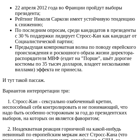
22 апреля 2012 года во Франции пройдут выборы
президента;
Рейтинг Николя Саркози имеет устойчивую тенденцию
к снижению;
По последним опросам, среди кандидатов в президенты
с 30 % поддержки лидирует Стросс-Кан как кандидат от
Социалистической партии;
Предыдущая компроматная волна по поводу еврейского
происхождения и роскошного образа жизни директора-
распорядителя МВФ (ездит на "Порше", шьёт дорогие
костюмы по 35 тысяч долларов, владеет несколькими
виллами) эффекта не принесла.
И тут такой пассаж.
Вариантов интерпретации три:
1. Стросс-Кан - сексуально озабоченный кретин,
неспособный себя контролировать и не понимающий, что
надо быть особенно осторожным за год до президентских
выборов, на которых он является фаворитом;
2. Неадекватная реакция горничной на какой-нибудь
невинный по европейским меркам жест Стросс-Кана (что