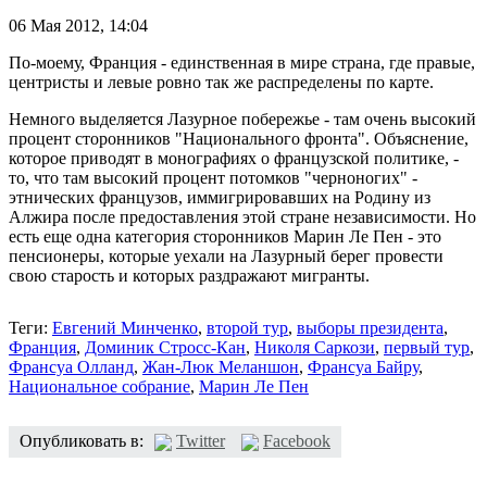
06 Мая 2012,
14:04
По-моему, Франция - единственная в мире страна, где правые,
центристы и левые ровно так же распределены по карте.
Немного выделяется Лазурное побережье - там очень высокий
процент сторонников "Национального фронта". Объяснение,
которое приводят в монографиях о французской политике, -
то, что там высокий процент потомков "черноногих" -
этнических французов, иммигрировавших на Родину из
Алжира после предоставления этой стране независимости. Но
есть еще одна категория сторонников Марин Ле Пен - это
пенсионеры, которые уехали на Лазурный берег провести
свою старость и которых раздражают мигранты.
Теги:
Евгений Минченко
,
второй тур
,
выборы президента
,
Франция
,
Доминик Стросс-Кан
,
Николя Саркози
,
первый тур
,
Франсуа Олланд
,
Жан-Люк Меланшон
,
Франсуа Байру
,
Национальное собрание
,
Марин Ле Пен
Опубликовать в:
Twitter
Facebook