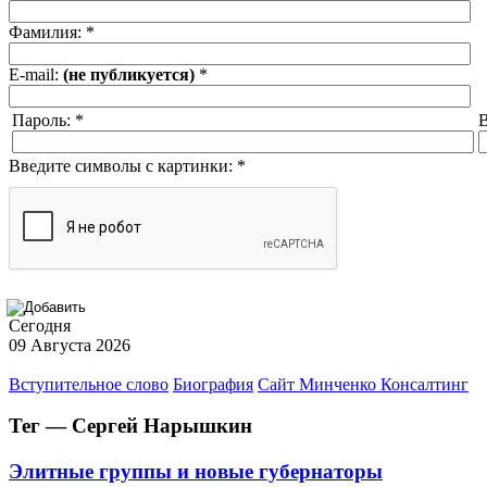
Фамилия:
*
E-mail:
(не публикуется)
*
Пароль:
*
В
Введите символы с картинки:
*
Сегодня
09 Августа 2026
Вступительное слово
Биография
Сайт Минченко Консалтинг
Тег — Сергей Нарышкин
Элитные группы и новые губернаторы