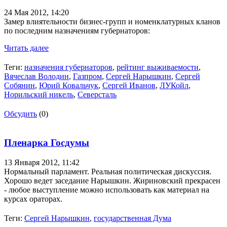
24 Мая 2012,
14:20
Замер влиятельности бизнес-групп и номенклатурных кланов
по последним назначениям губернаторов:
Читать далее
Теги:
назначения губернаторов
,
рейтинг выживаемости
,
Вячеслав Володин
,
Газпром
,
Сергей Нарышкин
,
Сергей
Собянин
,
Юрий Ковальчук
,
Сергей Иванов
,
ЛУКойл
,
Норильский никель
,
Северсталь
Обсудить
(0)
Пленарка Госдумы
13 Января 2012,
11:42
Нормальный парламент. Реальная политическая дискуссия.
Хорошо ведет заседание Нарышкин. Жириновский прекрасен
- любое выступление можно использовать как материал на
курсах ораторах.
Теги:
Сергей Нарышкин
,
государственная Дума