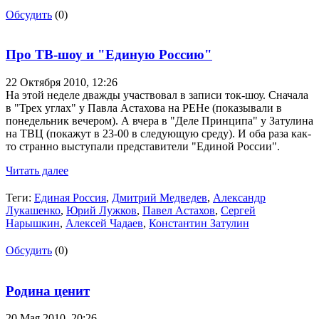
Обсудить
(0)
Про ТВ-шоу и "Единую Россию"
22 Октября 2010,
12:26
На этой неделе дважды участвовал в записи ток-шоу. Сначала
в "Трех углах" у Павла Астахова на РЕНе (показывали в
понедельник вечером). А вчера в "Деле Принципа" у Затулина
на ТВЦ (покажут в 23-00 в следующую среду). И оба раза как-
то странно выступали представители "Единой России".
Читать далее
Теги:
Единая Россия
,
Дмитрий Медведев
,
Александр
Лукашенко
,
Юрий Лужков
,
Павел Астахов
,
Сергей
Нарышкин
,
Алексей Чадаев
,
Константин Затулин
Обсудить
(0)
Родина ценит
20 Мая 2010,
20:26