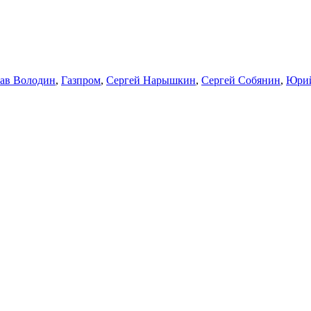
ав Володин
,
Газпром
,
Сергей Нарышкин
,
Сергей Собянин
,
Юрий