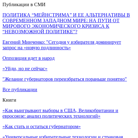
Публикации в СМИ
ПОЛИТИКА “МЕЙНСТРИМА” И ЕЕ АЛЬТЕРНАТИВЫ В
СОВРЕМЕННОМ ЗАПАДНОМ МИРЕ: НА ПУТИ ОТ
МИРОВОГО ЭКОНОМИЧЕСКОГО КРИЗИСА К
“НЕВОЗМОЖНОЙ ПОЛИТИКЕ”?
Евгений Минченко: "Сегодня у избирателя доминирует
запрос на «новую подлинность»
Оппозиция идет в народ
«Уйди, но не сейчас»
"Желание губернаторов переизбраться пораньше понятно"
Все публикации
Книги
«Как выигрывают выборы в США, Великобритании и
евросоюзе: анализ политических технологий»
«Как стать и остаться губернатором»
«Универсальные избирательные технологии и страновая