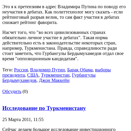
Это я к претензиям в адрес Владимира Путина по поводу его
неучастия в дебатах. Как политтехнолог могу сказать - если
рейтинговый разрыв велик, то сам факт участия в дебатах
снижает рейтинг фаворита.
Насчет того, что "во всех цивилизованных странах
обязательно личное участие в дебатах". Такая норма
действительно есть в законодательстве некоторых стран,
например, Туркменистана. Правда, справедливости ради
стоит заметить, что Гурбангулы Бердымухамедов отдал свое
время "оппозиционным кандидатам".
Теги:
Россия
,
Владимир Путин
,
Барак Обама
,
выборы
президента
,
США
,
Туркменистан
,
Гурбангулы
Бердымухамедов
,
Джон Маккейн
Обсудить
(0)
Исследование по Туркменистану
25 Марта 2011,
11:55
Сейчас делаем большое исследование инвестиционного