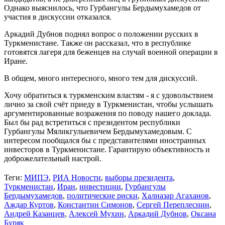
Однако выяснилось, что Гурбангулы Бердымухамедов от
участия в дискуссии отказался.
Аркадий Дубнов поднял вопрос о положении русских в
Туркменистане. Также он рассказал, что в республике
готовятся лагеря для беженцев на случай военной операции в
Иране.
В общем, много интересного, много тем для дискуссий.
Хочу обратиться к туркменским властям - я с удовольствием
лично за свой счёт приеду в Туркменистан, чтобы услышать
аргументированные возражения по поводу нашего доклада.
Был бы рад встретиться с президентом республики
Гурбангулы Мяликгулыевичем Бердымухамедовым. С
интересом пообщался бы с представителями иностранных
инвесторов в Туркменистане. Гарантирую объективность и
доброжелательный настрой.
Теги:
МИПЭ
,
РИА Новости
,
выборы президента
,
Туркменистан
,
Иран
,
инвестиции
,
Гурбангулы
Бердымухамедов
,
политические риски
,
Халназар Агаханов
,
Аждар Куртов
,
Константин Симонов
,
Сергей Переплеснин
,
Андрей Казанцев
,
Алексей Мухин
,
Аркадий Дубнов
,
Оксана
Буряк