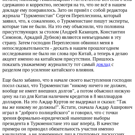
сдержанно и корректно, несмотря на то, что не всё в нашем
докладе ему понравилось. Зато он привёл с собой редактора
журнала "Туркменистан" Сергея Переплеснина, который
заявил, что, к сожалению, о Туркменистане пишут эксперты,
которые там не были. На это ему объяснили, что половина
присутствующих за столом (Андрей Казанцев, Константин
Симонов, Аркадий Дубнов) являются невъездными в эту
страну. Затем господин Переплеснин обвинил меня в
непоследовательности - дескать в нашем прошлогоднем
исследовании не было ни слова про Китай, а теперь я делаю
акцент именно на китайском присутствии. Пришлось
показать уважаемому журналисту тот самый
доклад
с
разделом про усиление китайского влияния.
Еще было забавно, что в начале своего выступления господин
посол сказал, что Туркменистан "никому ничего не должен,
вообще не имеет внешних долгов", а потом объяснил низкую
цену на газ для Китая наличием кредитов в 8 миллиардов
долларов. На это Аждар Куртов не выдержал и сказал: "Так
вы же никому не должны!". Кстати, сначала Аждар Аширович
играл в "доброго полицейского" и говорил, что с точки
зрения формально-юридической нынешние выборы
президента в Туркменистане это шаг вперёд. В качестве
примера он приводил обязательность участия именно
кандидатов, а не доверенных лиц в групповых дискуссиях.