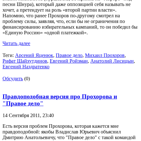
песни Шнура), который даже оппозицией себя называть не
хочет, а претендует на роль «второй партии власти».
Напомню, что ранее Прохоров по-другому смотрел на
проблему силы, заявляя, что, если бы не ограничения по
финансированию избирательных кампаний, то он победил бы
«Единую Россию» «одной платежкой».
Читать далее
Теги:
Арсений Яценюк
,
Правое дело
,
Михаил Прохоров
,
Рифат Шайхутдинов
,
Евгений Ройзман
,
Анатолий Лисицын
,
Евгений Наздратенко
Обсудить
(0)
Правдоподобная версия про Прохорова и
"Правое дело"
14 Сентября 2011,
23:40
Есть версия проблем Прохорова, которая кажется мне
правдоподобной: якобы Владислав Юрьевич объяснил
Дмитрию Анатольевичу, что "Правое дело" с такой командой