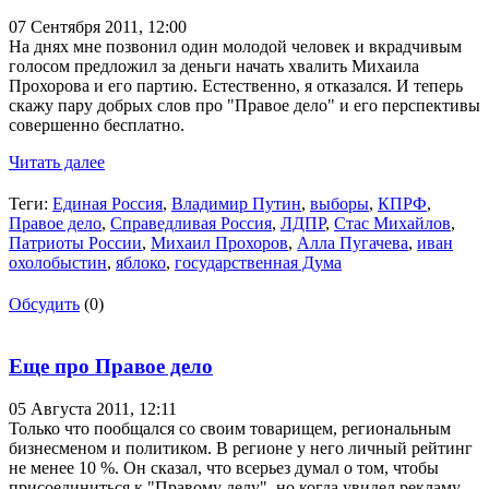
07 Сентября 2011,
12:00
На днях мне позвонил один молодой человек и вкрадчивым
голосом предложил за деньги начать хвалить Михаила
Прохорова и его партию. Естественно, я отказался. И теперь
скажу пару добрых слов про "Правое дело" и его перспективы
совершенно бесплатно.
Читать далее
Теги:
Единая Россия
,
Владимир Путин
,
выборы
,
КПРФ
,
Правое дело
,
Справедливая Россия
,
ЛДПР
,
Стас Михайлов
,
Патриоты России
,
Михаил Прохоров
,
Алла Пугачева
,
иван
охолобыстин
,
яблоко
,
государственная Дума
Обсудить
(0)
Еще про Правое дело
05 Августа 2011,
12:11
Только что пообщался со своим товарищем, региональным
бизнесменом и политиком. В регионе у него личный рейтинг
не менее 10 %. Он сказал, что всерьез думал о том, чтобы
присоединиться к "Правому делу", но когда увидел рекламу