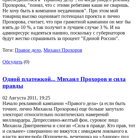
Прохорова, "понял, что с этими ребятами каши не сваришь.
Не хочу быть в компании неудачников". При этом мой
товарищ высоко оценивает потенциал проекта и лично
Прохорова, считает, что при грамотной кампании он мог бы
взять до 10 %, а так получит в лучшем случае 3 %. И на
админресурс надеяться наивно, поскольку с губернаторов
будут жестко спрашивать за процент "Единой России".
Теги:
Правое дело
,
Михаил Прохоров
Обсудить
(0)
Одной платежкой... Михаил Прохоров и сила
правды
02 Августа 2011,
19:25
Начало рекламной кампании «Правого дела» (а если быть
точнее, лично Михаила Прохорова) еще больше запутало
электорат относительно политических намерений
миллиардера. Депрессивно-желтый фон, суровое лицо
Михаила Дмитриевича и слоган «Сила в правде. Кто прав, тот
и сильнее» совершенно не вяжутся с имиджем лояльного к
власти жизнелюба (Куршевель, вечеринка на «Авроре» под