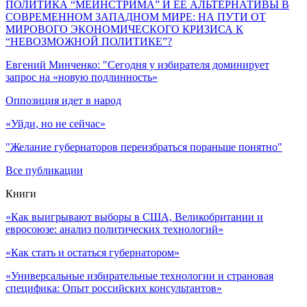
ПОЛИТИКА “МЕЙНСТРИМА” И ЕЕ АЛЬТЕРНАТИВЫ В
СОВРЕМЕННОМ ЗАПАДНОМ МИРЕ: НА ПУТИ ОТ
МИРОВОГО ЭКОНОМИЧЕСКОГО КРИЗИСА К
“НЕВОЗМОЖНОЙ ПОЛИТИКЕ”?
Евгений Минченко: "Сегодня у избирателя доминирует
запрос на «новую подлинность»
Оппозиция идет в народ
«Уйди, но не сейчас»
"Желание губернаторов переизбраться пораньше понятно"
Все публикации
Книги
«Как выигрывают выборы в США, Великобритании и
евросоюзе: анализ политических технологий»
«Как стать и остаться губернатором»
«Универсальные избирательные технологии и страновая
специфика: Опыт российских консультантов»