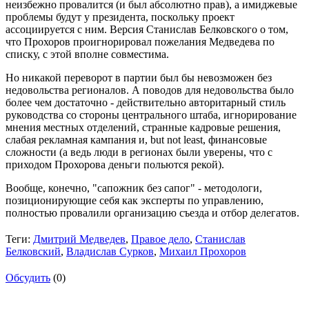
неизбежно провалится (и был абсолютно прав), а имиджевые
проблемы будут у президента, поскольку проект
ассоциируется с ним. Версия Станислав Белковского о том,
что Прохоров проигнорировал пожелания Медведева по
списку, с этой вполне совместима.
Но никакой переворот в партии был бы невозможен без
недовольства регионалов. А поводов для недовольства было
более чем достаточно - действительно авторитарный стиль
руководства со стороны центрального штаба, игнорирование
мнения местных отделений, странные кадровые решения,
слабая рекламная кампания и, but not least, финансовые
сложности (а ведь люди в регионах были уверены, что с
приходом Прохорова деньги польются рекой).
Вообще, конечно, "сапожник без сапог" - методологи,
позиционирующие себя как эксперты по управлению,
полностью провалили организацию съезда и отбор делегатов.
Теги:
Дмитрий Медведев
,
Правое дело
,
Станислав
Белковский
,
Владислав Сурков
,
Михаил Прохоров
Обсудить
(0)