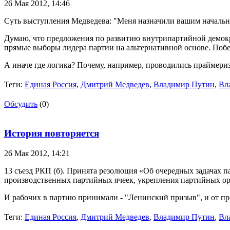
26 Мая 2012,
14:46
Суть выступления Медведева: "Меня назначили вашим начальник
Думаю, что предложения по развитию внутрипартийной демокр
прямые выборы лидера партии на альтернативной основе. Побе
А иначе где логика? Почему, например, проводились праймери
Теги:
Единая Россия
,
Дмитрий Медведев
,
Владимир Путин
,
Вл
Обсудить
(0)
История повторяется
26 Мая 2012,
14:21
13 съезд РКП (б). Принята резолюция «Об очередных задачах 
производственных партийных ячеек, укрепления партийных ор
И рабочих в партию принимали - "Ленинский призыв", и от про
Теги:
Единая Россия
,
Дмитрий Медведев
,
Владимир Путин
,
Вл