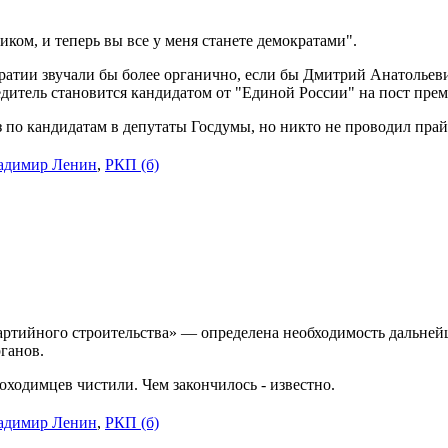
ом, и теперь вы все у меня станете демократами".
атии звучали бы более органично, если бы Дмитрий Анатольеви
дитель становится кандидатом от "Единой России" на пост прем
з по кандидатам в депутаты Госдумы, но никто не проводил пра
адимир Ленин
,
РКП (б)
партийного строительства» — определена необходимость дальне
ганов.
ходимцев чистили. Чем закончилось - известно.
адимир Ленин
,
РКП (б)