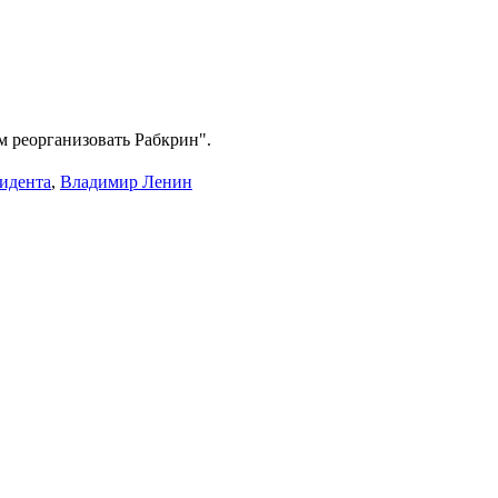
м реорганизовать Рабкрин".
зидента
,
Владимир Ленин