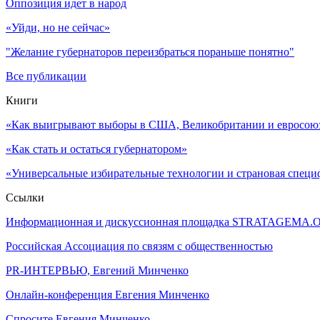
Оппозиция идет в народ
«Уйди, но не сейчас»
"Желание губернаторов переизбраться пораньше понятно"
Все публикации
Книги
«Как выигрывают выборы в США, Великобритании и евросоюзе
«Как стать и остаться губернатором»
«Универсальные избирательные технологии и страновая специ
Ссылки
Информационная и дискуссионная площадка STRATAGEMA.
Российская Ассоциация по связям с общественностью
PR-ИНТЕРВЬЮ, Евгений Минченко
Онлайн-конференция Евгения Минченко
Спросите Евгения Минченко