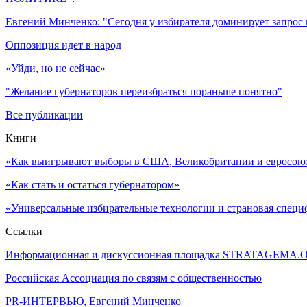
Евгений Минченко: "Сегодня у избирателя доминирует запрос
Оппозиция идет в народ
«Уйди, но не сейчас»
"Желание губернаторов переизбраться пораньше понятно"
Все публикации
Книги
«Как выигрывают выборы в США, Великобритании и евросоюзе
«Как стать и остаться губернатором»
«Универсальные избирательные технологии и страновая специ
Ссылки
Информационная и дискуссионная площадка STRATAGEMA.
Российская Ассоциация по связям с общественностью
PR-ИНТЕРВЬЮ, Евгений Минченко