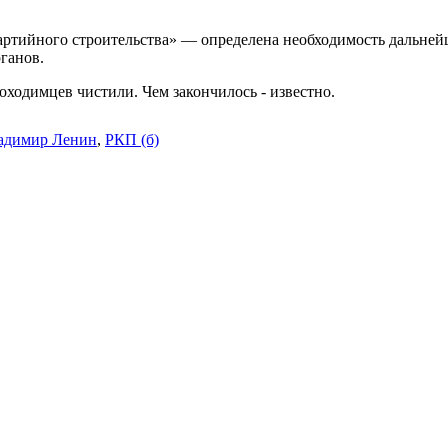
партийного строительства» — определена необходимость дальне
ганов.
ходимцев чистили. Чем закончилось - известно.
адимир Ленин
,
РКП (б)