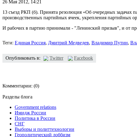
26 Мая 2012,
14:21
13 съезд РКП (б). Принята резолюция «Об очередных задачах 
производственных партийных ячеек, укрепления партийных ор
И рабочих в партию принимали - "Ленинский призыв", и от про
Теги:
Единая Россия
,
Дмитрий Медведев
,
Владимир Путин
,
Вл
Опубликовать в:
Twitter
Facebook
Комментарии:
(0)
Разделы блога
Government relations
Имидж России
Политика в России
СНГ
Выборы и политтехнологии
Геополитический лоббизм