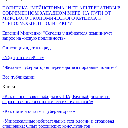
ПОЛИТИКА “МЕЙНСТРИМА” И ЕЕ АЛЬТЕРНАТИВЫ В
СОВРЕМЕННОМ ЗАПАДНОМ МИРЕ: НА ПУТИ ОТ
МИРОВОГО ЭКОНОМИЧЕСКОГО КРИЗИСА К
“НЕВОЗМОЖНОЙ ПОЛИТИКЕ”?
Евгений Минченко: "Сегодня у избирателя доминирует
запрос на «новую подлинность»
Оппозиция идет в народ
«Уйди, но не сейчас»
"Желание губернаторов переизбраться пораньше понятно"
Все публикации
Книги
«Как выигрывают выборы в США, Великобритании и
евросоюзе: анализ политических технологий»
«Как стать и остаться губернатором»
«Универсальные избирательные технологии и страновая
специфика: Опыт российских консультантов»