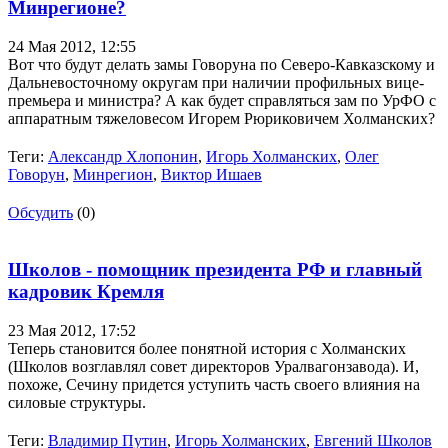
Минрегионе?
24 Мая 2012,
12:55
Вот что будут делать замы Говоруна по Северо-Кавказскому и
Дальневосточному округам при наличии профильных вице-
премьера и министра? А как будет справляться зам по УрФО с
аппаратным тяжеловесом Игорем Рюриковичем Холманских?
Теги:
Александр Хлопонин
,
Игорь Холманских
,
Олег
Говорун
,
Минрегион
,
Виктор Ишаев
Обсудить
(0)
Школов - помощник президента РФ и главный
кадровик Кремля
23 Мая 2012,
17:52
Теперь становится более понятной история с Холманских
(Школов возглавлял совет директоров Уралвагонзавода). И,
похоже, Сечину придется уступить часть своего влияния на
силовые структуры.
Теги:
Владимир Путин
,
Игорь Холманских
,
Евгений Школов