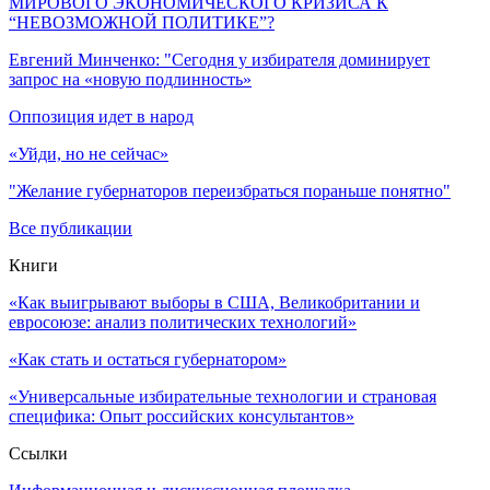
МИРОВОГО ЭКОНОМИЧЕСКОГО КРИЗИСА К
“НЕВОЗМОЖНОЙ ПОЛИТИКЕ”?
Евгений Минченко: "Сегодня у избирателя доминирует
запрос на «новую подлинность»
Оппозиция идет в народ
«Уйди, но не сейчас»
"Желание губернаторов переизбраться пораньше понятно"
Все публикации
Книги
«Как выигрывают выборы в США, Великобритании и
евросоюзе: анализ политических технологий»
«Как стать и остаться губернатором»
«Универсальные избирательные технологии и страновая
специфика: Опыт российских консультантов»
Ссылки