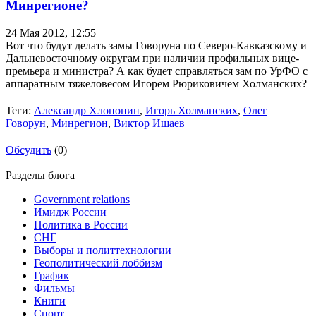
Минрегионе?
24 Мая 2012,
12:55
Вот что будут делать замы Говоруна по Северо-Кавказскому и
Дальневосточному округам при наличии профильных вице-
премьера и министра? А как будет справляться зам по УрФО с
аппаратным тяжеловесом Игорем Рюриковичем Холманских?
Теги:
Александр Хлопонин
,
Игорь Холманских
,
Олег
Говорун
,
Минрегион
,
Виктор Ишаев
Обсудить
(0)
Разделы блога
Government relations
Имидж России
Политика в России
СНГ
Выборы и политтехнологии
Геополитический лоббизм
График
Фильмы
Книги
Спорт