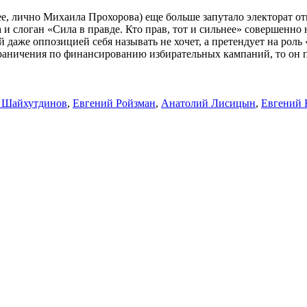
ее, лично Михаила Прохорова) еще больше запутало электорат 
 слоган «Сила в правде. Кто прав, тот и сильнее» совершенно 
 даже оппозицией себя называть не хочет, а претендует на роль
 ограничения по финансированию избирательных кампаний, то о
 Шайхутдинов
,
Евгений Ройзман
,
Анатолий Лисицын
,
Евгений 