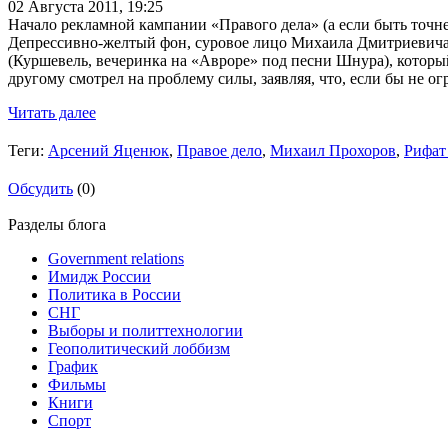
02 Августа 2011,
19:25
Начало рекламной кампании «Правого дела» (а если быть точн
Депрессивно-желтый фон, суровое лицо Михаила Дмитриевича и
(Куршевель, вечеринка на «Авроре» под песни Шнура), который
другому смотрел на проблему силы, заявляя, что, если бы не
Читать далее
Теги:
Арсений Яценюк
,
Правое дело
,
Михаил Прохоров
,
Рифат
Обсудить
(0)
Разделы блога
Government relations
Имидж России
Политика в России
СНГ
Выборы и политтехнологии
Геополитический лоббизм
График
Фильмы
Книги
Спорт