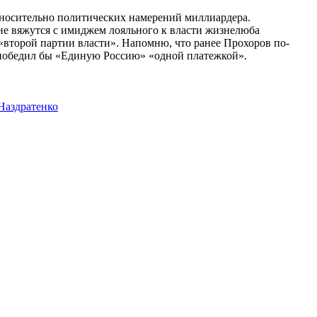
относительно политических намерений миллиардера.
не вяжутся с имиджем лояльного к власти жизнелюба
 «второй партии власти». Напомню, что ранее Прохоров по-
н победил бы «Единую Россию» «одной платежкой».
Наздратенко