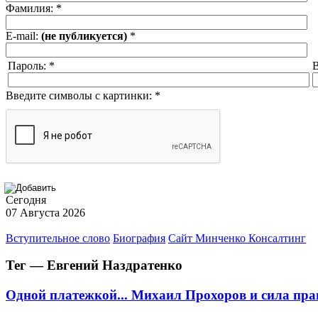
Фамилия:
*
E-mail:
(не публикуется)
*
Пароль:
*
В
Введите символы с картинки:
*
Сегодня
07 Августа 2026
Вступительное слово
Биография
Сайт Минченко Консалтинг
Тег — Евгений Наздратенко
Одной платежкой... Михаил Прохоров и сила пр