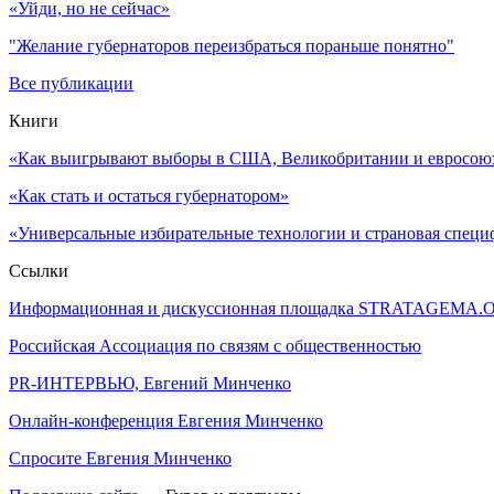
«Уйди, но не сейчас»
"Желание губернаторов переизбраться пораньше понятно"
Все публикации
Книги
«Как выигрывают выборы в США, Великобритании и евросоюзе
«Как стать и остаться губернатором»
«Универсальные избирательные технологии и страновая специ
Ссылки
Информационная и дискуссионная площадка STRATAGEMA.
Российская Ассоциация по связям с общественностью
PR-ИНТЕРВЬЮ, Евгений Минченко
Онлайн-конференция Евгения Минченко
Спросите Евгения Минченко