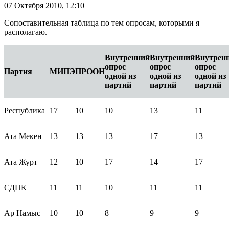
07 Октября 2010,
12:10
Сопоставительная таблица по тем опросам, которыми я
располагаю.
Внутренний
Внутренний
Внутрен
опрос
опрос
опрос
Партия
МИПЭ
ПРООН
одной из
одной из
одной из
партий
партий
партий
Республика
17
10
10
13
11
Ата Мекен
13
13
13
17
13
Ата Журт
12
10
17
14
17
СДПК
11
11
10
11
11
Ар Намыс
10
10
8
9
9