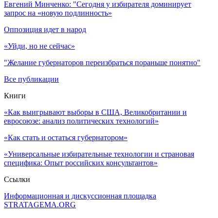
Евгений Минченко: "Сегодня у избирателя доминирует
запрос на «новую подлинность»
Оппозиция идет в народ
«Уйди, но не сейчас»
"Желание губернаторов переизбраться пораньше понятно"
Все публикации
Книги
«Как выигрывают выборы в США, Великобритании и
евросоюзе: анализ политических технологий»
«Как стать и остаться губернатором»
«Универсальные избирательные технологии и страновая
специфика: Опыт российских консультантов»
Ссылки
Информационная и дискуссионная площадка
STRATAGEMA.ORG