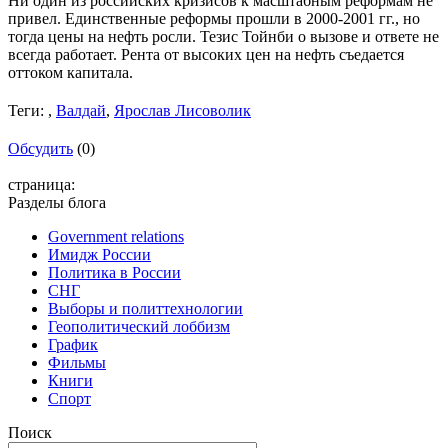
Ни один из российских кризисов к масштабным реформам не
привел. Единственные реформы прошли в 2000-2001 гг., но
тогда цены на нефть росли. Тезис Тойнби о вызове и ответе не
всегда работает. Рента от высоких цен на нефть съедается
оттоком капитала.
Теги:
,
Валдай
,
Ярослав Лисоволик
Обсудить
(0)
страница:
Разделы блога
Government relations
Имидж России
Политика в России
СНГ
Выборы и политтехнологии
Геополитический лоббизм
График
Фильмы
Книги
Спорт
Поиск