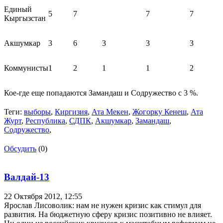
Единый
5
7
7
7
Кыргызстан
Акшумкар
3
6
3
3
3
Коммунисты
1
2
1
1
2
Кое-где еще попадаются Замандаш и Содружество с 3 %.
Теги:
выборы
,
Киргизия
,
Ата Мекен
,
Жогорку Кенеш
,
Ата
Журт
,
Республика
,
СДПК
,
Акшумкар
,
Замандаш
,
Содружество
,
Обсудить
(0)
Валдай-13
22 Октября 2012,
12:55
Ярослав Лисоволик: нам не нужен кризис как стимул для
развития. На бюджетную сферу кризис позитивно не влияет.