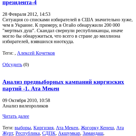
президента-4
28 Февраля 2012,
14:53
Ситуация со списками избирателей в США значительно хуже,
чем в Украине. К примеру, в Огайо обнаружили 200 000
"мертвых душ". Скандал свернули республиканцы, иначе
могло бы обнаружиться, что всего в стране до миллиона
избирателей, взявшихся ниоткуда.
Теги:
,
Алексей Кочетков
Обсудить
(0)
Анализ предвыборных кампаний киргизских
партий -1. Ата Мекен
09 Октября 2010,
10:58
Анализ вилеороликов
Читать далее
Теги:
выборы
,
Киргизия
,
Ата Мекен
,
Жогорку Кенеш
,
Ата
Журт
,
Республика
,
СДПК
,
Акшумкар
,
Замандаш
,