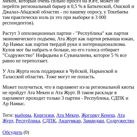
Мекен, который очень сильно просел на Юге, может не
перейти региональный барьер в 0,5 % в Баткенской, Ошской и
Джалал-Абадской областях - по нашему опросу, у Текебаева
там практически ноль (и это при выборке в 3 000
респондентов).
Растут 3 оппозиционных партии - "Республика" как партия
экономического подъема, Ата Журт как партия реванша южан,
Ар Намыс как партия твердой руки и интернационализма.
Кулов мог бы набрать и больше, но его голоса отбирает
"Содружество" Нифадьева и Суваналиева, которое 5 % все
равно не переползает.
У Ата Журта ноль поддержки в Чуйской, Нарынской и
Таласской областях. Тоже могут не попасть.
Может получиться, что в парламент из-за региональной квоты
не пройдут Ата Мекен и Ата Журт. В таком раскладе в
парламент проходит только 3 партии - Республика, СДПК и
Ар Намыс.
Теги:
выборы
,
Киргизия
,
Ата Мекен
,
Жогорку Кенеш
,
Ата
Журт
,
Республика
,
СДПК
,
Акшумкар
,
Замандаш
,
Содружество
Обсудить
(0)