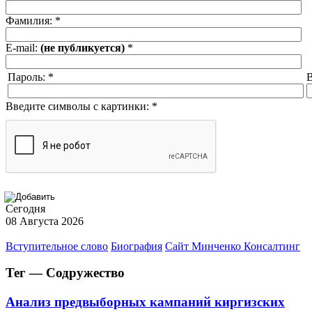
Фамилия:
*
E-mail:
(не публикуется)
*
Пароль:
*
В
Введите символы с картинки:
*
Сегодня
08 Августа 2026
Вступительное слово
Биография
Сайт Минченко Консалтинг
Тег — Содружество
Анализ предвыборных кампаний киргизских