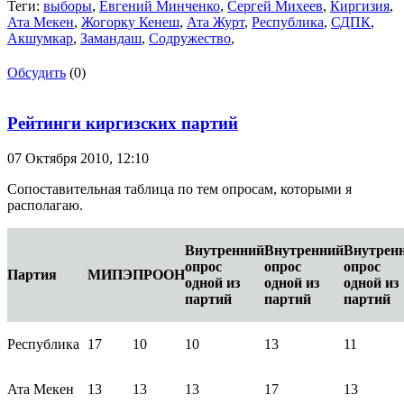
Теги:
выборы
,
Евгений Минченко
,
Сергей Михеев
,
Киргизия
,
Ата Мекен
,
Жогорку Кенеш
,
Ата Журт
,
Республика
,
СДПК
,
Акшумкар
,
Замандаш
,
Содружество
,
Обсудить
(0)
Рейтинги киргизских партий
07 Октября 2010,
12:10
Сопоставительная таблица по тем опросам, которыми я
располагаю.
Внутренний
Внутренний
Внутрен
опрос
опрос
опрос
Партия
МИПЭ
ПРООН
одной из
одной из
одной из
партий
партий
партий
Республика
17
10
10
13
11
Ата Мекен
13
13
13
17
13