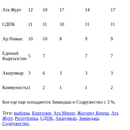
Ата Журт
12
10
17
14
17
СДПК
11
11
10
11
11
Ар Намыс
10
10
8
9
9
Единый
5
7
7
7
Кыргызстан
Акшумкар
3
6
3
3
3
Коммунисты
1
2
1
1
2
Кое-где еще попадаются Замандаш и Содружество с 3 %.
Теги:
выборы
,
Киргизия
,
Ата Мекен
,
Жогорку Кенеш
,
Ата
Журт
,
Республика
,
СДПК
,
Акшумкар
,
Замандаш
,
Содружество
,