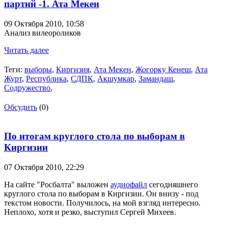
партий -1. Ата Мекен
09 Октября 2010,
10:58
Анализ вилеороликов
Читать далее
Теги:
выборы
,
Киргизия
,
Ата Мекен
,
Жогорку Кенеш
,
Ата
Журт
,
Республика
,
СДПК
,
Акшумкар
,
Замандаш
,
Содружество
,
Обсудить
(0)
По итогам круглого стола по выборам в
Киргизии
07 Октября 2010,
22:29
На сайте "Росбалта" выложен
аудиофайл
сегодняшнего
круглого стола по выборам в Киргизии. Он внизу - под
текстом новости. Получилось, на мой взгляд интересно.
Неплохо, хотя и резко, выступил Сергей Михеев.