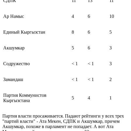
СДПК
11
13
11
Ар Намыс
4
6
10
Единый Кыргызстан
8
6
5
Акшумкар
5
6
3
Содружество
< 1
< 1
3
Замандаш
< 1
< 1
2
Партия Коммунистов
5
4
1
Кыргызстана
Партия власти просаживается. Падают рейтинги у всех трех
"партий власти" - Ата Мекен, СДПК и Акшумкар, причем
Акшумкар, похоже в парламент не попадает. А вот Ата