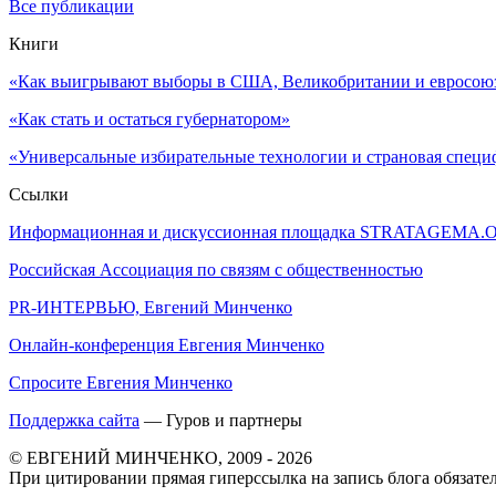
Все публикации
Книги
«Как выигрывают выборы в США, Великобритании и евросоюзе
«Как стать и остаться губернатором»
«Универсальные избирательные технологии и страновая специ
Ссылки
Информационная и дискуссионная площадка STRATAGEMA.
Российская Ассоциация по связям с общественностью
PR-ИНТЕРВЬЮ, Евгений Минченко
Онлайн-конференция Евгения Минченко
Спросите Евгения Минченко
Поддержка сайта
— Гуров и партнеры
© ЕВГЕНИЙ МИНЧЕНКО, 2009 - 2026
При цитировании прямая гиперссылка на запись блога обязател