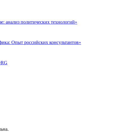
: анализ политических технологий»
фика: Опыт российских консультантов»
ORG
ьна.