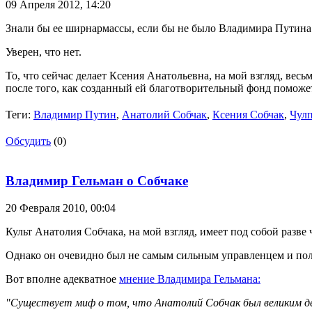
09 Апреля 2012,
14:20
Знали бы ее ширнармассы, если бы не было Владимира Путина 
Уверен, что нет.
То, что сейчас делает Ксения Анатольевна, на мой взгляд, ве
после того, как созданный ей благотворительный фонд поможе
Теги:
Владимир Путин
,
Анатолий Собчак
,
Ксения Собчак
,
Чулп
Обсудить
(0)
Владимир Гельман о Собчаке
20 Февраля 2010,
00:04
Культ Анатолия Собчака, на мой взгляд, имеет под собой разв
Однако он очевидно был не самым сильным управленцем и по
Вот вполне адекватное
мнение Владимира Гельмана:
"Существует миф о том, что Анатолий Собчак был великим д