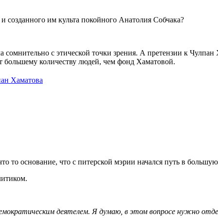
и созданного им культа покойного Анатолия Собчака?
сьма сомнительно с этической точки зрения. А претензии к Чулп
т большему количеству людей, чем фонд Хаматовой.
ан Хаматова
е что то основание, что с питерской мэрии начался путь в боль
литиком.
емократическим деятелем. Я думаю, в этом вопросе нужно отд