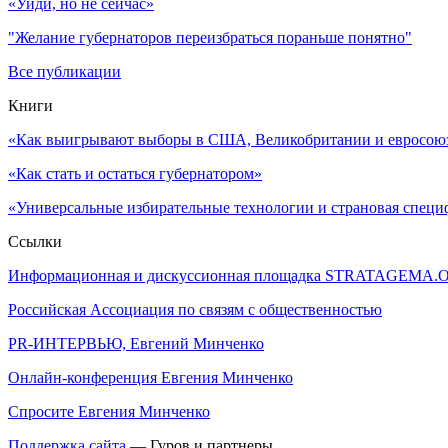
«Уйди, но не сейчас»
"Желание губернаторов переизбраться пораньше понятно"
Все публикации
Книги
«Как выигрывают выборы в США, Великобритании и евросоюзе
«Как стать и остаться губернатором»
«Универсальные избирательные технологии и страновая специ
Ссылки
Информационная и дискуссионная площадка STRATAGEMA.
Российская Ассоциация по связям с общественностью
PR-ИНТЕРВЬЮ, Евгений Минченко
Онлайн-конференция Евгения Минченко
Спросите Евгения Минченко
Поддержка сайта
— Гуров и партнеры