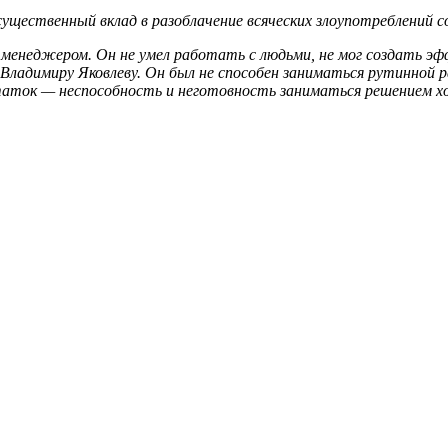
существенный вклад в разоблачение всяческих злоупотреблений с
менеджером. Он не умел работать с людьми, не мог создать э
Владимиру Яковлеву. Он был не способен заниматься рутинной ра
таток — неспособность и неготовность заниматься решением хо