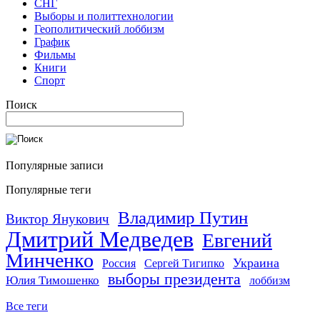
СНГ
Выборы и политтехнологии
Геополитический лоббизм
График
Фильмы
Книги
Спорт
Поиск
Популярные записи
Популярные теги
Владимир Путин
Виктор Янукович
Дмитрий Медведев
Евгений
Минченко
Украина
Россия
Сергей Тигипко
выборы президента
Юлия Тимошенко
лоббизм
Все теги