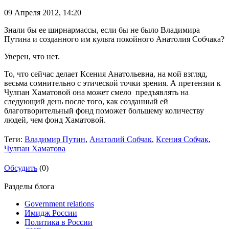
09 Апреля 2012,
14:20
Знали бы ее ширнармассы, если бы не было Владимира
Путина и созданного им культа покойного Анатолия Собчака?
Уверен, что нет.
То, что сейчас делает Ксения Анатольевна, на мой взгляд,
весьма сомнительно с этической точки зрения. А претензии к
Чулпан Хаматовой она может смело предъявлять на
следующий день после того, как созданный ей
благотворительный фонд поможет большему количеству
людей, чем фонд Хаматовой.
Теги:
Владимир Путин
,
Анатолий Собчак
,
Ксения Собчак
,
Чулпан Хаматова
Обсудить
(0)
Разделы блога
Government relations
Имидж России
Политика в России