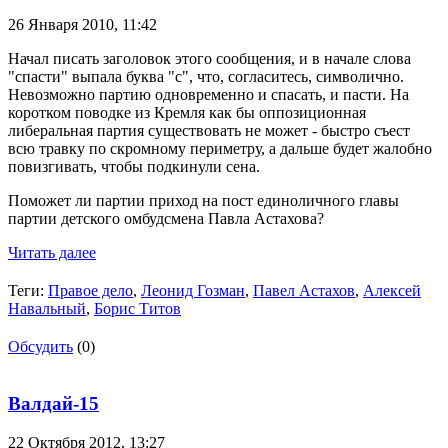
26 Января 2010,
11:42
Начал писать заголовок этого сообщения, и в начале слова
"спасти" выпала буква "с", что, согласитесь, символично.
Невозможно партию одновременно и спасать, и пасти. На
коротком поводке из Кремля как бы оппозиционная
либеральная партия существовать не может - быстро съест
всю травку по скромному периметру, а дальше будет жалобно
повизгивать, чтобы подкинули сена.
Поможет ли партии приход на пост единоличного главы
партии детского омбудсмена Павла Астахова?
Читать далее
Теги:
Правое дело
,
Леонид Гозман
,
Павел Астахов
,
Алексей
Навальный
,
Борис Титов
Обсудить
(0)
Валдай-15
22 Октября 2012,
13:27