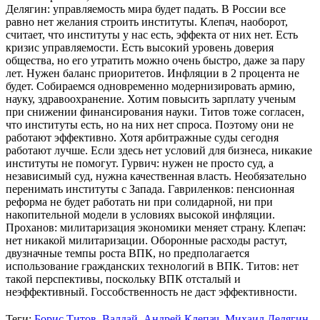
Делягин: управляемость мира будет падать. В России все
равно нет желания строить институты. Клепач, наоборот,
считает, что институты у нас есть, эффекта от них нет. Есть
кризис управляемости. Есть высокий уровень доверия
общества, но его утратить можно очень быстро, даже за пару
лет. Нужен баланс приоритетов. Инфляции в 2 процента не
будет. Собираемся одновременно модернизировать армию,
науку, здравоохранение. Хотим повысить зарплату ученым
при снижении финансирования науки. Титов тоже согласен,
что институты есть, но на них нет спроса. Поэтому они не
работают эффективно. Хотя арбитражные суды сегодня
работают лучше. Если здесь нет условий для бизнеса, никакие
институты не помогут. Гурвич: нужен не просто суд, а
независимый суд, нужна качественная власть. Необязательно
перенимать институты с Запада. Гавриленков: пенсионная
реформа не будет работать ни при солидарной, ни при
накопительной модели в условиях высокой инфляции.
Проханов: милитаризация экономики меняет страну. Клепач:
нет никакой милитаризации. Оборонные расходы растут,
двузначные темпы роста ВПК, но предполагается
использование гражданских технологий в ВПК. Титов: нет
такой перспективы, поскольку ВПК отсталый и
неэффективный. Госсобственность не даст эффективности.
Теги:
Борис Титов
,
Валдай
,
Андрей Клепач
,
Михаил Делягин