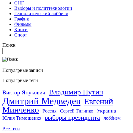
СНГ
Выборы и политтехнологии
Геополитический лоббизм
График
Фильмы
Книги
Спорт
Поиск
Популярные записи
Популярные теги
Владимир Путин
Виктор Янукович
Дмитрий Медведев
Евгений
Минченко
Украина
Россия
Сергей Тигипко
выборы президента
Юлия Тимошенко
лоббизм
Все теги