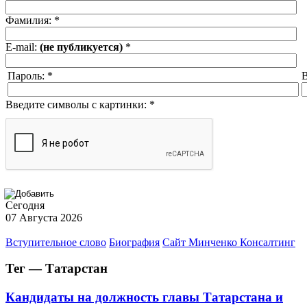
Фамилия:
*
E-mail:
(не публикуется)
*
Пароль:
*
В
Введите символы с картинки:
*
Сегодня
07 Августа 2026
Вступительное слово
Биография
Сайт Минченко Консалтинг
Тег — Татарстан
Кандидаты на должность главы Татарстана и