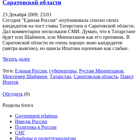
Саратовской области
23 Декабря 2009,
23:03
Сегодня "Единая Россия" опубликовала списки своих
кандидатов на пост главы Татарстана и Саратовской области.
Дал комментарии нескольким СМИ. Думаю, что в Татарстане
будет или Шаймиев, или Минниханов как его преемник. В
Саратовской области не очень хорошо знаю кандидатов
(завтра выясню), но шансы Ипатова оцениваю как слабые.
Читать далее
Теги:
Единая Россия
,
губернаторы
,
Рустам Минниханов
,
Минтимер Шаймиев
,
Татарстан
,
Саратовская область
,
Павел
Ипатов
Обсудить
(0)
Разделы блога
Government relations
Имидж России
Политика в России
СНГ
Выборы и политтехнологии