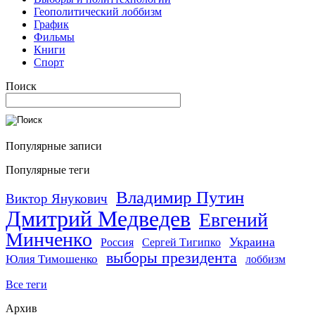
Геополитический лоббизм
График
Фильмы
Книги
Спорт
Поиск
Популярные записи
Популярные теги
Владимир Путин
Виктор Янукович
Дмитрий Медведев
Евгений
Минченко
Украина
Россия
Сергей Тигипко
выборы президента
Юлия Тимошенко
лоббизм
Все теги
Архив