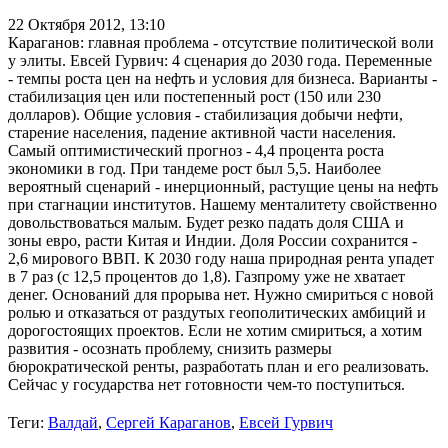
22 Октября 2012,
13:10
Караганов: главная проблема - отсутствие политической воли
у элиты. Евсей Гурвич: 4 сценария до 2030 года. Переменные
- темпы роста цен на нефть и условия для бизнеса. Варианты -
стабилизация цен или постепенный рост (150 или 230
долларов). Общие условия - стабилизация добычи нефти,
старение населения, падение активной части населения.
Самый оптимистический прогноз - 4,4 процента роста
экономики в год. При тандеме рост был 5,5. Наиболее
вероятный сценарий - инерционный, растущие цены на нефть
при стагнации институтов. Нашему менталитету свойственно
довольствоваться малым. Будет резко падать доля США и
зоны евро, расти Китая и Индии. Доля России сохранится -
2,6 мирового ВВП. К 2030 году наша природная рента упадет
в 7 раз (с 12,5 процентов до 1,8). Газпрому уже не хватает
денег. Оснований для прорыва нет. Нужно смириться с новой
ролью и отказаться от раздутых геополитических амбиций и
дорогостоящих проектов. Если не хотим смириться, а хотим
развития - осознать проблему, снизить размеры
бюрократической ренты, разработать план и его реализовать.
Сейчас у государства нет готовности чем-то поступиться.
Теги:
Валдай
,
Сергей Караганов
,
Евсей Гурвич