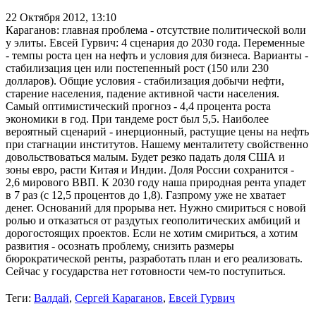
22 Октября 2012,
13:10
Караганов: главная проблема - отсутствие политической воли
у элиты. Евсей Гурвич: 4 сценария до 2030 года. Переменные
- темпы роста цен на нефть и условия для бизнеса. Варианты -
стабилизация цен или постепенный рост (150 или 230
долларов). Общие условия - стабилизация добычи нефти,
старение населения, падение активной части населения.
Самый оптимистический прогноз - 4,4 процента роста
экономики в год. При тандеме рост был 5,5. Наиболее
вероятный сценарий - инерционный, растущие цены на нефть
при стагнации институтов. Нашему менталитету свойственно
довольствоваться малым. Будет резко падать доля США и
зоны евро, расти Китая и Индии. Доля России сохранится -
2,6 мирового ВВП. К 2030 году наша природная рента упадет
в 7 раз (с 12,5 процентов до 1,8). Газпрому уже не хватает
денег. Оснований для прорыва нет. Нужно смириться с новой
ролью и отказаться от раздутых геополитических амбиций и
дорогостоящих проектов. Если не хотим смириться, а хотим
развития - осознать проблему, снизить размеры
бюрократической ренты, разработать план и его реализовать.
Сейчас у государства нет готовности чем-то поступиться.
Теги:
Валдай
,
Сергей Караганов
,
Евсей Гурвич