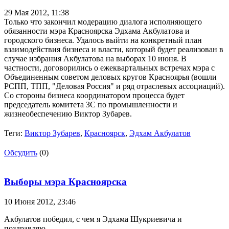
29 Мая 2012,
11:38
Только что закончил модерацию диалога исполняющего
обязанности мэра Красноярска Эдхама Акбулатова и
городского бизнеса. Удалось выйти на конкретный план
взаимодействия бизнеса и власти, который будет реализован в
случае избрания Акбулатова на выборах 10 июня. В
частности, договорились о ежеквартальных встречах мэра с
Объединенным советом деловых кругов Красноярья (вошли
РСПП, ТПП, "Деловая Россия" и ряд отраслевых ассоциаций).
Со стороны бизнеса координатором процесса будет
председатель комитета ЗС по промышленности и
жизнеобеспечению Виктор Зубарев.
Теги:
Виктор Зубарев
,
Красноярск
,
Эдхам Акбулатов
Обсудить
(0)
Выборы мэра Красноярска
10 Июня 2012,
23:46
Акбулатов победил, с чем я Эдхама Шукриевича и
поздравляю.