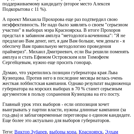
поддерживаемому кандидату (второе место Алексея
Подкорытова с 11 %).
А проект Михаила Прохорова еще раз подтвердил свою
неэффективность. Не надо было заявлять о своем "серьезном
участии" в выборах мэра Красноярска. В итоге Прохоров
предстал в забавном амплуа "методолога-кочевника": "Я не
предлагаю Вам денег, нет, я дам Вам больше, чем деньги - я
обеспечу Вам правильную методологию проведения
праймериз". Михаил Дмитриевич, если Вы решили поменять
амплуа и стать Ефимом Островским или Тимофеем
Сергейцевым, нужно еще просить гонорар.
Думаю, что укрепились позиции губернатора края Льва
Кузнецова. Против него в последние месяцы велась очень
жесткая лоббистская кампания. Однако результат выдвиженца
губернатора на мэрских выборах в 70 % станет серьезным
аргументом в пользу сохранения Кузнецова на его посту.
Главный урок этих выборов - если оппозиция хочет
выигрывать у партии власти, нужны длинные кампании (за
год-два) и заблаговременные переговоры о едином кандидате.
Еще более это актуально для выборов губернаторов.
Теги:
Виктор Зубарев
,
выборы мэра
,
Красноярск
,
Эдхам