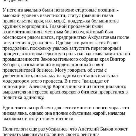
У него изначально были неплохие стартовые позиции -
высокий уровень известности, статус (бывший глава
правительства края, и.о. мэра), поддержка большинства
крупных корпораций. Главной проблемой были
взаимоотношения с местным бизнесом, который был
обеспокоен рядом шагов, предпринятых Акбулатовым после
вступления в должность. Однако эти разногласия были
преодолены, поскольку удалось запустить переговорный
процесс, в котором серьезную роль сыграл глава комитета по
промышленности Законодательного собрания края Виктор
Зубарев, возглавивший координационный совет
представителей бизнеса. Могу говорить об этом с
уверенностью, поскольку на одном из этапов выступал
модератором этого процесса. В итоге "кандидат от
оппозиции" Александр Коропачинский из потенциального
выразителя интересов красноярского бизнеса превратился в
политика-одиночку.
Единственная проблема для легитимности нового мэра - это
низкая явка, однако она вполне объяснима жарой, началом
выходных и отсутствием интриги.
Политологи еще раз убедились, что Анатолий Быков может
передать максимум половину своего рейтинга