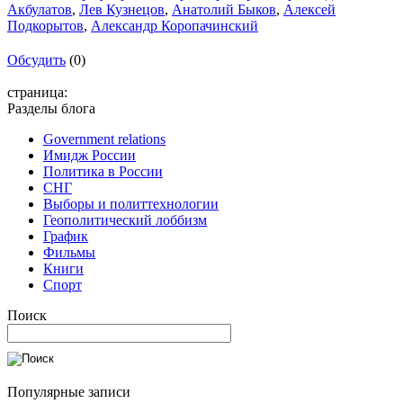
Акбулатов
,
Лев Кузнецов
,
Анатолий Быков
,
Алексей
Подкорытов
,
Александр Коропачинский
Обсудить
(0)
страница:
Разделы блога
Government relations
Имидж России
Политика в России
СНГ
Выборы и политтехнологии
Геополитический лоббизм
График
Фильмы
Книги
Спорт
Поиск
Популярные записи