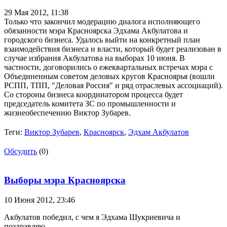
29 Мая 2012,
11:38
Только что закончил модерацию диалога исполняющего
обязанности мэра Красноярска Эдхама Акбулатова и
городского бизнеса. Удалось выйти на конкретный план
взаимодействия бизнеса и власти, который будет реализован в
случае избрания Акбулатова на выборах 10 июня. В
частности, договорились о ежеквартальных встречах мэра с
Объединенным советом деловых кругов Красноярья (вошли
РСПП, ТПП, "Деловая Россия" и ряд отраслевых ассоциаций).
Со стороны бизнеса координатором процесса будет
председатель комитета ЗС по промышленности и
жизнеобеспечению Виктор Зубарев.
Теги:
Виктор Зубарев
,
Красноярск
,
Эдхам Акбулатов
Обсудить
(0)
Выборы мэра Красноярска
10 Июня 2012,
23:46
Акбулатов победил, с чем я Эдхама Шукриевича и
поздравляю.