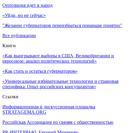
Оппозиция идет в народ
«Уйди, но не сейчас»
"Желание губернаторов переизбраться пораньше понятно"
Все публикации
Книги
«Как выигрывают выборы в США, Великобритании и
евросоюзе: анализ политических технологий»
«Как стать и остаться губернатором»
«Универсальные избирательные технологии и страновая
специфика: Опыт российских консультантов»
Ссылки
Информационная и дискуссионная площадка
STRATAGEMA.ORG
Российская Ассоциация по связям с общественностью
PR-ИНТЕРВЬЮ, Евгений Минченко