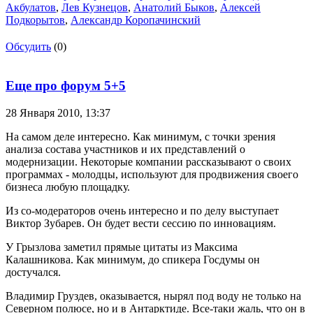
Акбулатов
,
Лев Кузнецов
,
Анатолий Быков
,
Алексей
Подкорытов
,
Александр Коропачинский
Обсудить
(0)
Еще про форум 5+5
28 Января 2010,
13:37
На самом деле интересно. Как минимум, с точки зрения
анализа состава участников и их представлений о
модернизации. Некоторые компании рассказывают о своих
программах - молодцы, используют для продвижения своего
бизнеса любую площадку.
Из со-модераторов очень интересно и по делу выступает
Виктор Зубарев. Он будет вести сессию по инновациям.
У Грызлова заметил прямые цитаты из Максима
Калашникова. Как минимум, до спикера Госдумы он
достучался.
Владимир Груздев, оказывается, нырял под воду не только на
Северном полюсе, но и в Антарктиде. Все-таки жаль, что он в