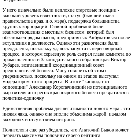
У него изначально были неплохие стартовые позиции -
высокий уровень известности, статус (бывший глава
правительства края, и.о. мэра), поддержка большинства
крупных корпораций. Главной проблемой были
взаимоотношения с местным бизнесом, который был
обеспокоен рядом шагов, предпринятых Акбулатовым после
вступления в должность. Однако эти разногласия были
преодолены, поскольку удалось запустить переговорный
процесс, в котором серьезную роль сыграл глава комитета по
промышленности Законодательного собрания края Виктор
Зубарев, возглавивший координационный совет
представителей бизнеса. Могу говорить об этом с
уверенностью, поскольку на одном из этапов выступал
модератором этого процесса. В итоге "кандидат от
оппозиции" Александр Коропачинский из потенциального
выразителя интересов красноярского бизнеса превратился в
политика-одиночку.
Единственная проблема для легитимности нового мэра - это
низкая явка, однако она вполне объяснима жарой, началом
выходных и отсутствием интриги.
Политологи еще раз убедились, что Анатолий Быков может
передать максимум половину своего рейтинга