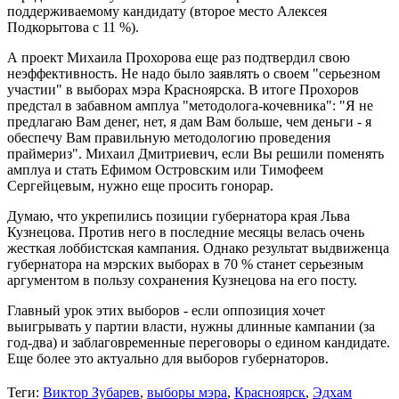
поддерживаемому кандидату (второе место Алексея
Подкорытова с 11 %).
А проект Михаила Прохорова еще раз подтвердил свою
неэффективность. Не надо было заявлять о своем "серьезном
участии" в выборах мэра Красноярска. В итоге Прохоров
предстал в забавном амплуа "методолога-кочевника": "Я не
предлагаю Вам денег, нет, я дам Вам больше, чем деньги - я
обеспечу Вам правильную методологию проведения
праймериз". Михаил Дмитриевич, если Вы решили поменять
амплуа и стать Ефимом Островским или Тимофеем
Сергейцевым, нужно еще просить гонорар.
Думаю, что укрепились позиции губернатора края Льва
Кузнецова. Против него в последние месяцы велась очень
жесткая лоббистская кампания. Однако результат выдвиженца
губернатора на мэрских выборах в 70 % станет серьезным
аргументом в пользу сохранения Кузнецова на его посту.
Главный урок этих выборов - если оппозиция хочет
выигрывать у партии власти, нужны длинные кампании (за
год-два) и заблаговременные переговоры о едином кандидате.
Еще более это актуально для выборов губернаторов.
Теги:
Виктор Зубарев
,
выборы мэра
,
Красноярск
,
Эдхам