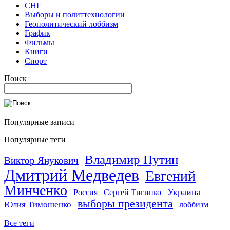
СНГ
Выборы и политтехнологии
Геополитический лоббизм
График
Фильмы
Книги
Спорт
Поиск
Популярные записи
Популярные теги
Владимир Путин
Виктор Янукович
Дмитрий Медведев
Евгений
Минченко
Украина
Россия
Сергей Тигипко
выборы президента
Юлия Тимошенко
лоббизм
Все теги