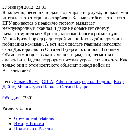
27 Января 2012,
23:35
Я, конечно, бесконечно далек от мира спецслужб, но даже мой
интеллект этот сериал оскорбляет. Как может быть, что агент
ЦРУ врывается в иракскую тюрьму, вызывает
международный скандал и даже не объясняет своему
начальству, почему? Кретин, который бросил роскошную
Мэри-Луизу Паркер ради серой мыши Клэр Дэйнс достоин
побивания камнями. А вот идея сделать главным негодяем
сына Доктора Зло из Остина Пауэрса - отличная. В общем,
Обаме нужно доказывать американцам, что, несмотря на
смерть Бин Ладена, террористическая угроза сохраняется. Как
только они в этом контексте объяснят вывод войск из
Афганистана?
Теги:
Барак Обама
,
США
,
Афганистан
,
сериал Родина
,
Клэр
Дэйнс
,
Мэри-Луиза Паркер
,
Остин Пауэрс
Обсудить
(230)
Разделы блога
Government relations
Имидж России
Политика в России