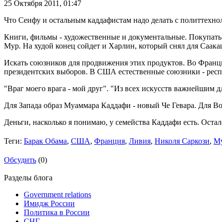
25 Октября 2011,
01:47
Что Сеифу и остальным каддафистам надо делать с политтехно
Книги, фильмы - художественные и документальные. Покупать 
Мур. На худой конец сойдет и Харлин, который снял для Саакаш
Искать союзников для продвижения этих продуктов. Во Франц
президентских выборов. В США естественные союзники - рес
"Враг моего врага - мой друг". "Из всех искусств важнейшим дл
Для Запада образ Муаммара Каддафи - новый Че Гевара. Для Во
Деньги, насколько я понимаю, у семейства Каддафи есть. Ост
Теги:
Барак Обама
,
США
,
Франция
,
Ливия
,
Николя Саркози
,
М
Обсудить
(0)
Разделы блога
Government relations
Имидж России
Политика в России
СНГ