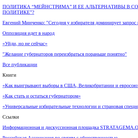
ПОЛИТИКА “МЕЙНСТРИМА” И ЕЕ АЛЬТЕРНАТИВЫ В С
ПОЛИТИКЕ”?
Евгений Минченко: "Сегодня у избирателя доминирует запрос
Оппозиция идет в народ
«Уйди, но не сейчас»
"Желание губернаторов переизбраться пораньше понятно"
Все публикации
Книги
«Как выигрывают выборы в США, Великобритании и евросоюзе
«Как стать и остаться губернатором»
«Универсальные избирательные технологии и страновая специ
Ссылки
Информационная и дискуссионная площадка STRATAGEMA.
Российская Ассоциация по связям с общественностью