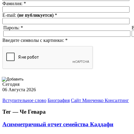
Фамилия:
*
E-mail:
(не публикуется)
*
Пароль:
*
В
Введите символы с картинки:
*
Сегодня
06 Августа 2026
Вступительное слово
Биография
Сайт Минченко Консалтинг
Тег — Че Гевара
Асимметричный отчет семейства Каддафи