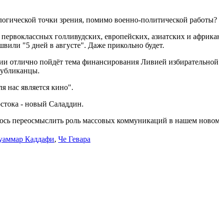
логической точки зрения, помимо военно-политической работы? Р
первоклассных голливудских, европейских, азиатских и африка
вили "5 дней в августе". Даже прикольно будет.
ии отлично пойдёт тема финансирования Ливией избирательной 
публиканцы.
я нас является кино".
стока - новый Саладдин.
алось переосмыслить роль массовых коммуникаций в нашем новом
уаммар Каддафи
,
Че Гевара