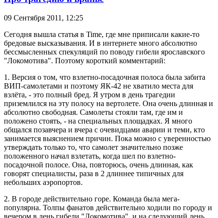
09 Сентября 2011,
12:25
Сегодня вышла статья в Time, где мне приписали какие-то
бредовые высказывания. И в интернете много абсолютно
бессмысленных спекуляций по поводу гибели ярославского
"Локомотива". Поэтому короткий комментарий:
1. Версия о том, что взлетно-посадочная полоса была забита
ВИП-самолетами и поэтому ЯК-42 не хватило места для
взлёта, - это полный бред. Я утром в день трагедии
приземлился на эту полосу на вертолете. Она очень длинная и
абсолютно свободная. Самолеты стояли там, где им и
положено стоять, - на специальных площадках. Я много
общался позавчера и вчера с очевидцами аварии и теми, кто
занимается выяснением причин. Пока можно с уверенностью
утверждать только то, что самолет значительно позже
положенного начал взлетать, когда шел по взлетно-
посадочной полосе. Она, повторюсь, очень длинная, как
говорят специалисты, раза в 2 длиннее типичных для
небольших аэропортов.
2. В городе действительно горе. Команда была мега-
популярна. Толпы фанатов действительно ходили по городу и
вечером в день гибели "Локомотива", и на следующий день.