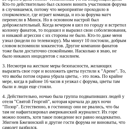
Кто-то действительно был склонен винить участников форума
в случившемся, потому что мероприятие проходило в
споркомлексе, где играет команда, и из-за форума матч
перенесли в Минск. Но в основном настрой был
доброжелательный. Когда вечером я шел по городу и встретил
колонну фанатов, то подошел и выразил свои соболезнования,
и никакой агрессии с их стороны не было. Кто-то даже меня
узнал (видели по телевизору). Мы минут 10 постояли, добрым
словом вспомнили хоккеистов. Другие компании фанатов
тоже были достаточно спокойными. Насколько я знаю, не
было никаких инцидентов с насилием.
3. Несмотря на жесткие меры безопасности, желающих
выразить свое горе и возложить цветы пустили к "Арене". То,
что якобы потом охрана убрала цветы, - это ложь. По крайне
мере, когда в районе 16 часов я уезжал с форума, цветы там
были и люди еще стояли.
4. Действительно, ночью была группа подвыпивших людей у
отеля "Святой Георгий", которая кричала до двух ночи
"Позор". Естественно, в гостиницу они не рвались, что бы
там не нафантазировал американский журналист. Их горе
можно понять, хотя такое поведение все равно неадекватно.
Збигнев Бжезинский и другие гости форума не виноваты, что
самолет разбился.