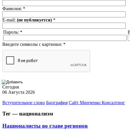
Фамилия:
*
E-mail:
(не публикуется)
*
Пароль:
*
В
Введите символы с картинки:
*
Сегодня
06 Августа 2026
Вступительное слово
Биография
Сайт Минченко Консалтинг
Тег — национализм
Националисты во главе регионов