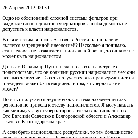
26 Апреля 2012,
00:30
Одно из обоснований сложной системы фильтров при
выдвижении кандидатов губернаторов - необходимость не
допустить к власти националистов.
В связи с этим вопрос - А разве в России национализм
является запрещенной идеологией? Насколько я понимаю,
если человек не разжигает национальной розни, то он вполне
может быть националистом.
Да и сам Владимир Путин недавно сказал на встрече с
политологами, что он больший русский националист, чем они
все вместе взятые. То есть получается, что премьер-министр и
президент может быть националистом, а губернатор не
может?
Но и тут получается неувязочка. Система назначений глав
регионов не привела к отсеву националистов. Я могу назвать
как минимум двух губернаторов - русских националистов.
Это Евгений Савченко в Белгородской области и Александр
Ткачев в Краснодарском крае.
А если брать национальные республики, то там большинство
лидеров националисты. Чеченский националист Рамзан