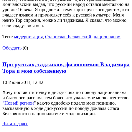
Кончаловский выдал, что русский народ остался ментально на
уровне 16 века. Я предложил тему карты русского для тех, кто
владеет языком и причисляет себя к русской культуре. Меня
некто Тор спросил, можно ли таджикам. Я сказал, что можно,
если сдадут экзамен.
Теги:
модернизация
,
Станислав Белковский
,
национализм
Обсудить
(0)
Про русских, таджиков, физиономию Владимира
Тора и мою собственную
10 Июня 2011,
12:42
Хочу поставить точку в дискуссиях по поводу национализма
и бытового расизма, тем более что уважаемое мною агентство
"Новый регион
" как-то однобоко подало мою позицию,
высказанную в ходе дискусссии по поводу доклада Стаса
Белковского о национализме и модернизации.
Читать далее