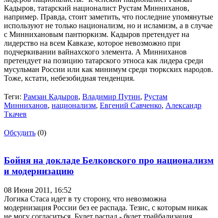
Кадыров, татарский националист Рустам Минниханов,
например. Правда, стоит заметить, что последние упомянутые
используют не только национализм, но и исламизм, а в случае
с Миннихановым пантюркизм. Кадыров претендует на
лидерство на всем Кавказе, которое невозможно при
подчеркивании вайнахского элемента. А Минниханов
претендует на позицию татарского этноса как лидера среди
мусульман России или как минимум среди тюркских народов.
Тоже, кстати, небезобидная тенденция.
Теги:
Рамзан Кадыров
,
Владимир Путин
,
Рустам
Минниханов
,
национализм
,
Евгений Савченко
,
Александр
Ткачев
Обсудить
(0)
Бойня на докладе Белковского про национализм
и модернизацию
08 Июня 2011,
16:52
Логика Стаса идет в ту сторону, что невозможна
модернизация России без ее распада. Тезис, с которым никак
не могу согласиться. Будет распад - будет трайбализация.