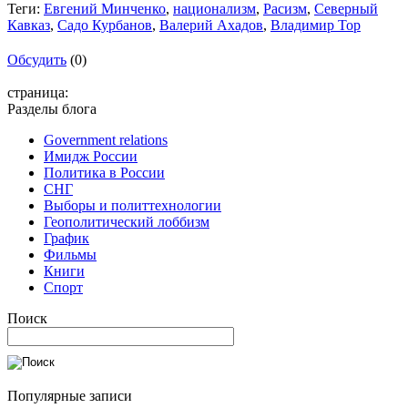
Теги:
Евгений Минченко
,
национализм
,
Расизм
,
Северный
Кавказ
,
Садо Курбанов
,
Валерий Ахадов
,
Владимир Тор
Обсудить
(0)
страница:
Разделы блога
Government relations
Имидж России
Политика в России
СНГ
Выборы и политтехнологии
Геополитический лоббизм
График
Фильмы
Книги
Спорт
Поиск
Популярные записи