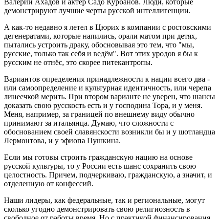
Валерий Ахадов и актер Садо Курбанов. Люди, которые
демонстрируют лучшие черты русской интеллигенции.
А как-то недавно я летел в Цюрих в компании с ростовскими
дегенератами, которые напились, орали матом при детях,
пытались устроить драку, обосновывая это тем, что "мы,
русские, только так себя и ведём". Вот этих уродов я бы к
русским не отнёс, это скорее питекантропы.
Вариантов определения принадлежности к нации всего два -
или самоопределение и культурная идентичность, или черепа
линеечкой мерить. При втором варианте не уверен, что шансы
доказать свою русскость есть и у господина Тора, и у меня.
Меня, например, за границей по внешнему виду обычно
принимают за итальянца. Думаю, что сложности с
обоснованием своей славянскости возникли бы и у шотландца
Лермонтова, и у эфиопа Пушкина.
Если мы готовы строить гражданскую нацию на основе
русской культуры, то у России есть шанс сохранить свою
целостность. Причем, подчеркиваю, гражданскую, а значит, и
отделенную от конфессий.
Наши лидеры, как федеральные, так и региональные, могут
сколько угодно демонстрировать свою религиозность в
свободное от работы время. Но с практикой финансирования