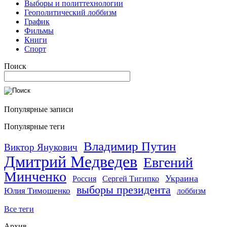
Выборы и политтехнологии
Геополитический лоббизм
График
Фильмы
Книги
Спорт
Поиск
Популярные записи
Популярные теги
Владимир Путин
Виктор Янукович
Дмитрий Медведев
Евгений
Минченко
Украина
Россия
Сергей Тигипко
выборы президента
Юлия Тимошенко
лоббизм
Все теги
Архив