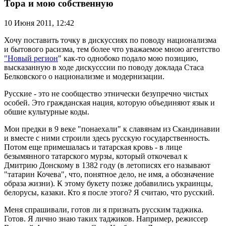
Тора и мою собственную
10 Июня 2011,
12:42
Хочу поставить точку в дискуссиях по поводу национализма
и бытового расизма, тем более что уважаемое мною агентство
"Новый регион
" как-то однобоко подало мою позицию,
высказанную в ходе дискусссии по поводу доклада Стаса
Белковского о национализме и модернизации.
Русские - это не сообщество этнически безупречно чистых
особей. Это гражданская нация, которую объединяют язык и
обшие культурные коды.
Мои предки в 9 веке "понаехали" к славянам из Скандинавии
и вместе с ними строили здесь русскую государственность.
Потом еще примешалась и татарская кровь - в лице
безымянного татарского мурзы, который откочевал к
Дмитрию Донскому в 1382 году (в летописях его называют
"татарин Кочева", что, понятное дело, не имя, а обозначение
образа жизни). К этому букету позже добавились украинцы,
белорусы, казаки. Кто я после этого? Я считаю, что русский.
Меня спрашивали, готов ли я признать русским таджика.
Готов. Я лично знаю таких таджиков. Например, режиссер