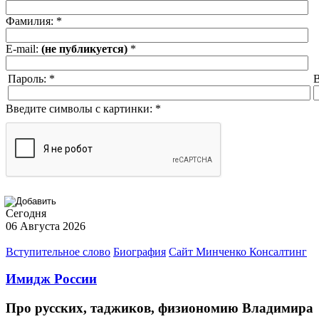
Фамилия:
*
E-mail:
(не публикуется)
*
Пароль:
*
В
Введите символы с картинки:
*
Сегодня
06 Августа 2026
Вступительное слово
Биография
Сайт Минченко Консалтинг
Имидж России
Про русских, таджиков, физиономию Владимира