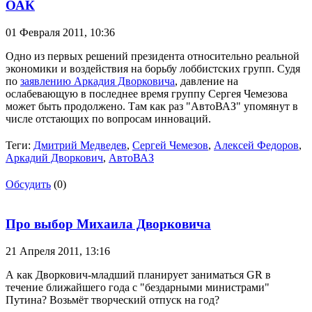
ОАК
01 Февраля 2011,
10:36
Одно из первых решений президента относительно реальной
экономики и воздействия на борьбу лоббистских групп. Судя
по
заявлению Аркадия Дворковича
, давление на
ослабевающую в последнее время группу Сергея Чемезова
может быть продолжено. Там как раз "АвтоВАЗ" упомянут в
числе отстающих по вопросам инноваций.
Теги:
Дмитрий Медведев
,
Сергей Чемезов
,
Алексей Федоров
,
Аркадий Дворкович
,
АвтоВАЗ
Обсудить
(0)
Про выбор Михаила Дворковича
21 Апреля 2011,
13:16
А как Дворкович-младший планирует заниматься GR в
течение ближайшего года с "бездарными министрами"
Путина? Возьмёт творческий отпуск на год?