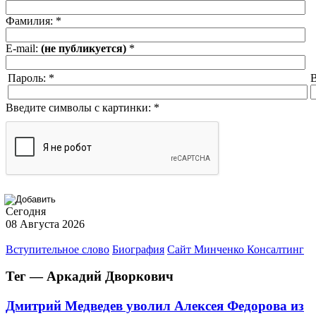
Фамилия:
*
E-mail:
(не публикуется)
*
Пароль:
*
В
Введите символы с картинки:
*
Сегодня
08 Августа 2026
Вступительное слово
Биография
Сайт Минченко Консалтинг
Тег — Аркадий Дворкович
Дмитрий Медведев уволил Алексея Федорова из