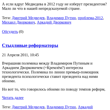
А если вдруг Медведева в 2012 году не изберут президентом?
Мало ли что в нашей непредсказуемой стране.
Теги:
Дмитрий Медведев
,
Владимир Путин
,
проблема-2012
,
Михаил Дворкович
,
Аркадий Дворкович
Обсудить
(0)
Стыдливые реформаторы
21 Апреля 2011,
10:45
Вчерашняя полемика между Владимиром Путиным и
Аркадием Дворковичем (=Кремлём?) интересна
технологически. Полемика по линии премьер-помощник
президента психологически ставит президента над ними
обоими.
Но вот то, что говорилось обоими по поводу темпов реформ,
Читать далее
Теги:
Дмитрий Медведев
,
Владимир Путин
,
Аркадий