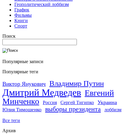
Геополитический лоббизм
График
Фильмы
Книги
Спорт
Поиск
Популярные записи
Популярные теги
Владимир Путин
Виктор Янукович
Дмитрий Медведев
Евгений
Минченко
Украина
Россия
Сергей Тигипко
выборы президента
Юлия Тимошенко
лоббизм
Все теги
Архив