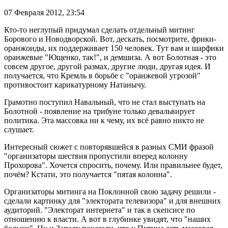
07 Февраля 2012,
23:54
Кто-то неглупый придумал сделать отдельный митинг
Борового и Новодворской. Вот, дескать, посмотрите, фрики-
оранжоиды, их поддерживает 150 человек. Тут вам и шарфики
оранжевые "Ющенко, так!", и демшиза. А вот Болотная - это
совсем другое, другой размах, другие люди, другая идея. И
получается, что Кремль в борьбе с "оранжевой угрозой"
противостоит карикатурному Натанычу.
Грамотно поступил Навальный, что не стал выступать на
Болотной - появление на трибуне только девальвирует
политика. Эта массовка ни к чему, их всё равно никто не
слушает.
Интересный сюжет с повторявшейся в разных СМИ фразой
"организаторы шествия пропустили вперед колонну
Прохорова". Хочется спросить, почему. Или правильнее будет,
почём? Кстати, это получается "пятая колонна".
Организаторы митинга на Поклонной свою задачу решили -
сделали картинку для "электората телевизора" и для внешних
аудиторий. "Электорат интернета" и так в скепсисе по
отношению к власти. А вот в глубинке увидят, что "наших