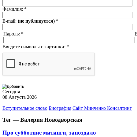
Фамилия:
*
E-mail:
(не публикуется)
*
Пароль:
*
В
Введите символы с картинки:
*
Сегодня
08 Августа 2026
Вступительное слово
Биография
Сайт Минченко Консалтинг
Тег — Валерия Новодворская
Про субботние митинги, запоздало