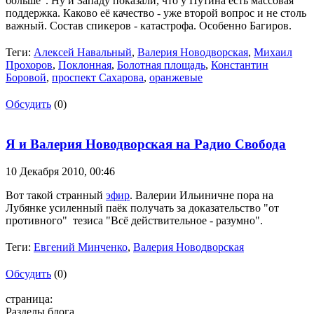
больше". Ну и Западу показали, что у Путина есть массовая
поддержка. Каково её качество - уже второй вопрос и не столь
важный. Состав спикеров - катастрофа. Особенно Багиров.
Теги:
Алексей Навальный
,
Валерия Новодворская
,
Михаил
Прохоров
,
Поклонная
,
Болотная площадь
,
Константин
Боровой
,
проспект Сахарова
,
оранжевые
Обсудить
(0)
Я и Валерия Новодворская на Радио Свобода
10 Декабря 2010,
00:46
Вот такой странный
эфир
. Валерии Ильиничне пора на
Лубянке усиленный паёк получать за доказательство "от
противного" тезиса "Всё действительное - разумно".
Теги:
Евгений Минченко
,
Валерия Новодворская
Обсудить
(0)
страница:
Разделы блога