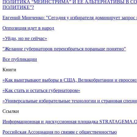
ПОЛИТИКА “МЕЙНСТРИМА” И ЕЕ АЛЬТЕРНАТИВЫ В С
ПОЛИТИКЕ”?
Евгений Минченко: "Сегодня у избирателя доминирует запрос
Оппозиция идет в народ
«Уйди, но не сейчас»
"Желание губернаторов переизбраться пораньше понятно"
Все публикации
Книги
«Как выигрывают выборы в США, Великобритании и евросоюзе
«Как стать и остаться губернатором»
«Универсальные избирательные технологии и страновая специ
Ссылки
Информационная и дискуссионная площадка STRATAGEMA.
Российская Ассоциация по связям с общественностью