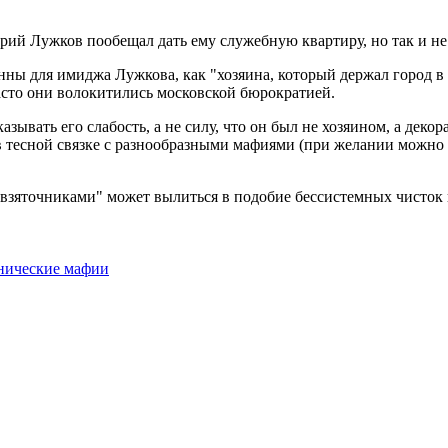
рий Лужков пообещал дать ему служебную квартиру, но так и не
нны для имиджа Лужкова, как "хозяина, который держал город в
часто они волокитились московской бюрократией.
зывать его слабость, а не силу, что он был не хозяином, а дек
в тесной связке с разнообразными мафиями (при желании можно 
 и взяточниками" может вылиться в подобие бессистемных чисток
нические мафии