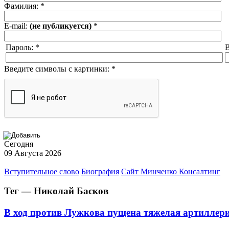
Фамилия:
*
E-mail:
(не публикуется)
*
Пароль:
*
В
Введите символы с картинки:
*
Сегодня
09 Августа 2026
Вступительное слово
Биография
Сайт Минченко Консалтинг
Тег — Николай Басков
В ход против Лужкова пущена тяжелая артиллер