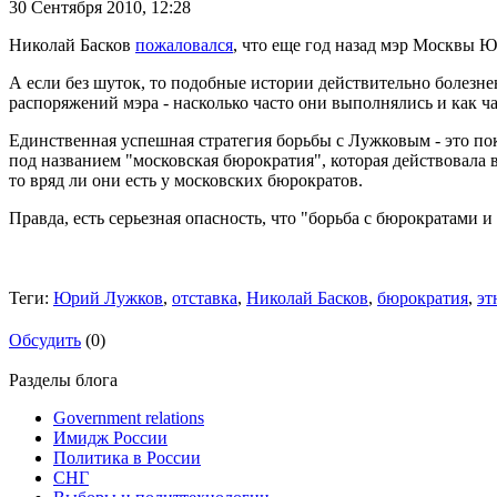
30 Сентября 2010,
12:28
Николай Басков
пожаловался
, что еще год назад мэр Москвы Ю
А если без шуток, то подобные истории действительно болезне
распоряжений мэра - насколько часто они выполнялись и как 
Единственная успешная стратегия борьбы с Лужковым - это пока
под названием "московская бюрократия", которая действовала 
то вряд ли они есть у московских бюрократов.
Правда, есть серьезная опасность, что "борьба с бюрократами
Теги:
Юрий Лужков
,
отставка
,
Николай Басков
,
бюрократия
,
эт
Обсудить
(0)
Разделы блога
Government relations
Имидж России
Политика в России
СНГ