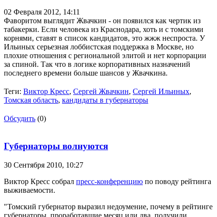
02 Февраля 2012,
14:11
Фаворитом выглядит Жвачкин - он появился как чертик из
табакерки. Если человека из Краснодара, хоть и с томскими
корнями, ставят в список кандидатов, это жжж неспроста. У
Ильиных серьезная лоббистская поддержка в Москве, но
плохие отношения с региональной элитой и нет корпорации
за спиной. Так что в логике корпоративных назначений
последнего времени больше шансов у Жвачкина.
Теги:
Виктор Кресс
,
Сергей Жвачкин
,
Сергей Ильиных
,
Томская область
,
кандидаты в губернаторы
Обсудить
(0)
Губернаторы волнуются
30 Сентября 2010,
10:27
Виктор Кресс собрал
пресс-конференцию
по поводу рейтинга
выживаемости.
"Томский губернатор выразил недоумение, почему в рейтинге
губернаторы, проработавшие месяц или два, получили