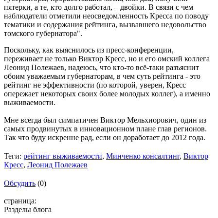
пятерки, а те, кто долго работал, – двойки. В связи с чем
наблюдатели отметили неосведомленность Кресса по поводу
тематики и содержания рейтинга, вызвавшего недовольство
томского губернатора".
Поскольку, как выяснилось из пресс-конференции,
переживает не только Виктор Кресс, но и его омский коллега
Леонид Полежаев, надеюсь, что кто-то всё-таки разъяснит
обоим уважаемым губернаторам, в чем суть рейтинга - это
рейтинг не эффективности (по которой, уверен, Кресс
опережает некоторых своих более молодых коллег), а именно
выживаемости.
Мне всегда был симпатичен Виктор Мельхиорович, один из
самых продвинутых в инновационном плане глав регионов.
Так что буду искренне рад, если он доработает до 2012 года.
Теги:
рейтинг выживаемости
,
Минченко консалтинг
,
Виктор
Кресс
,
Леонид Полежаев
Обсудить
(0)
страница:
Разделы блога