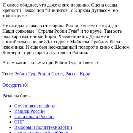
И самое обидное, что даже снято паршиво. Сцена осады
крепости - закос под "Викингов" с Кирком Дугласом, но
только хуже.
Не ожидал я такого от старика Ридли, совсем не ожидал.
Наши совковые "Стрелы Робин Гуда" и то круче. Там хоть
был харизматичный Борис Хмельницкий. Да даже в
английском сериале 80-х годов с Майклом Прайдом была
изюминка. И еще был неожиданный поворот в кино с Шоном
Коннери - про старого и усталого Робина.
А вам какие фильмы про Робин Гуда нравятся?
Теги:
Робин Гуд
,
Ридли Скотт
,
Рассел Кроу
Обсудить
(0)
Разделы блога
Government relations
Имидж России
Политика в России
СНГ
Выборы и политтехнологии
Геополитический лоббизм