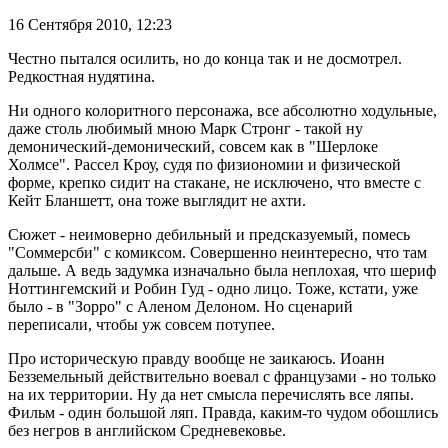
16 Сентября 2010,
12:23
Честно пытался осилить, но до конца так и не досмотрел.
Редкостная нудятина.
Ни одного колоритного персонажа, все абсолютно ходульные,
даже столь любимый мною Марк Стронг - такой ну
демонический-демонический, совсем как в "Шерлоке
Холмсе". Рассел Кроу, судя по физиономии и физической
форме, крепко сидит на стакане, не исключено, что вместе с
Кейт Бланшетт, она тоже выглядит не ахти.
Сюжет - неимоверно дебильный и предсказуемый, помесь
"Соммерсби" с комиксом. Совершенно неинтересно, что там
дальше. А ведь задумка изначально была неплохая, что шериф
Ноттингемский и Робин Гуд - одно лицо. Тоже, кстати, уже
было - в "Зорро" с Аленом Делоном. Но сценарий
переписали, чтобы уж совсем потупее.
Про историческую правду вообще не заикаюсь. Иоанн
Безземельный действительно воевал с французами - но только
на их территории. Ну да нет смысла перечислять все ляпы.
Фильм - один большой ляп. Правда, каким-то чудом обошлись
без негров в английском Средневековье.