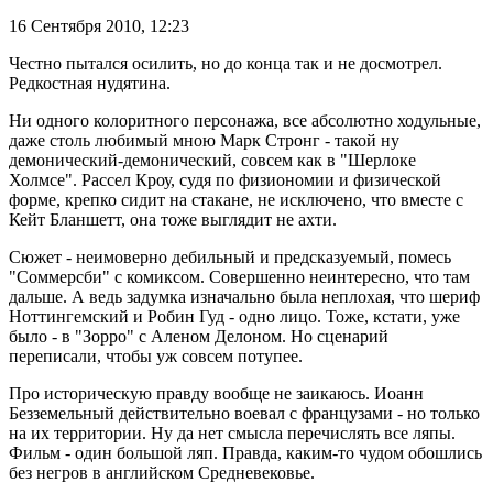
16 Сентября 2010,
12:23
Честно пытался осилить, но до конца так и не досмотрел.
Редкостная нудятина.
Ни одного колоритного персонажа, все абсолютно ходульные,
даже столь любимый мною Марк Стронг - такой ну
демонический-демонический, совсем как в "Шерлоке
Холмсе". Рассел Кроу, судя по физиономии и физической
форме, крепко сидит на стакане, не исключено, что вместе с
Кейт Бланшетт, она тоже выглядит не ахти.
Сюжет - неимоверно дебильный и предсказуемый, помесь
"Соммерсби" с комиксом. Совершенно неинтересно, что там
дальше. А ведь задумка изначально была неплохая, что шериф
Ноттингемский и Робин Гуд - одно лицо. Тоже, кстати, уже
было - в "Зорро" с Аленом Делоном. Но сценарий
переписали, чтобы уж совсем потупее.
Про историческую правду вообще не заикаюсь. Иоанн
Безземельный действительно воевал с французами - но только
на их территории. Ну да нет смысла перечислять все ляпы.
Фильм - один большой ляп. Правда, каким-то чудом обошлись
без негров в английском Средневековье.