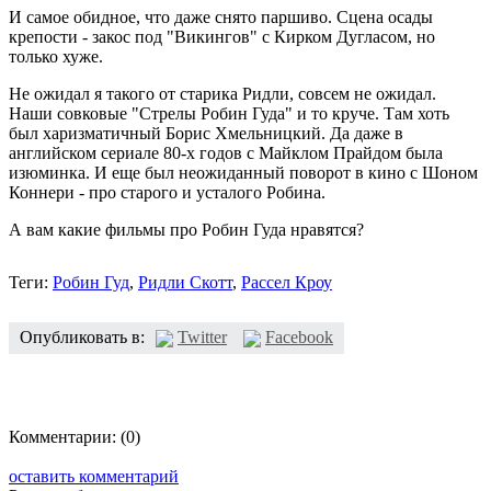
И самое обидное, что даже снято паршиво. Сцена осады
крепости - закос под "Викингов" с Кирком Дугласом, но
только хуже.
Не ожидал я такого от старика Ридли, совсем не ожидал.
Наши совковые "Стрелы Робин Гуда" и то круче. Там хоть
был харизматичный Борис Хмельницкий. Да даже в
английском сериале 80-х годов с Майклом Прайдом была
изюминка. И еще был неожиданный поворот в кино с Шоном
Коннери - про старого и усталого Робина.
А вам какие фильмы про Робин Гуда нравятся?
Теги:
Робин Гуд
,
Ридли Скотт
,
Рассел Кроу
Опубликовать в:
Twitter
Facebook
Комментарии:
(0)
оставить комментарий