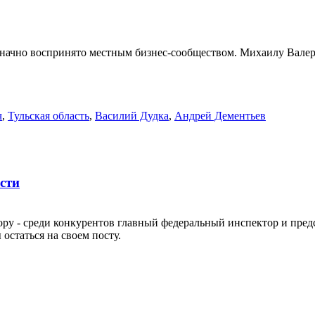
начно воспринято местным бизнес-сообществом. Михаилу Валер
ч
,
Тульская область
,
Василий Дудка
,
Андрей Дементьев
сти
у - среди конкурентов главный федеральный инспектор и предс
статься на своем посту.