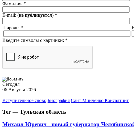
Фамилия:
*
E-mail:
(не публикуется)
*
Пароль:
*
В
Введите символы с картинки:
*
Сегодня
06 Августа 2026
Вступительное слово
Биография
Сайт Минченко Консалтинг
Тег — Тульская область
Михаил Юревич - новый губернатор Челябинской