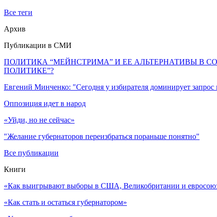
Все теги
Архив
Публикации в СМИ
ПОЛИТИКА “МЕЙНСТРИМА” И ЕЕ АЛЬТЕРНАТИВЫ В С
ПОЛИТИКЕ”?
Евгений Минченко: "Сегодня у избирателя доминирует запрос
Оппозиция идет в народ
«Уйди, но не сейчас»
"Желание губернаторов переизбраться пораньше понятно"
Все публикации
Книги
«Как выигрывают выборы в США, Великобритании и евросоюзе
«Как стать и остаться губернатором»