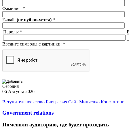
Фамилия:
*
E-mail:
(не публикуется)
*
Пароль:
*
В
Введите символы с картинки:
*
Сегодня
06 Августа 2026
Вступительное слово
Биография
Сайт Минченко Консалтинг
Government relations
Поменяли аудиторию, где будет проходить