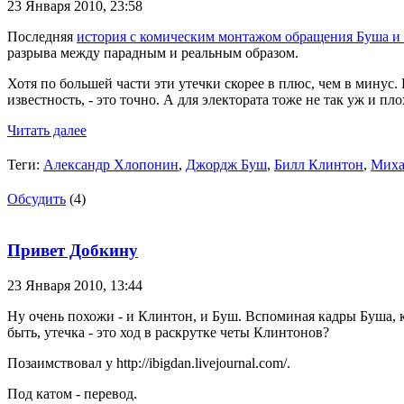
23 Января 2010,
23:58
Последняя
история с комическим монтажом обращения Буша и
разрыва между парадным и реальным образом.
Хотя по большей части эти утечки скорее в плюс, чем в минус
известность, - это точно. А для электората тоже не так уж и п
Читать далее
Теги:
Александр Хлопонин
,
Джордж Буш
,
Билл Клинтон
,
Миха
Обсудить
(4)
Привет Добкину
23 Января 2010,
13:44
Ну очень похожи - и Клинтон, и Буш. Вспоминая кадры Буша, ког
быть, утечка - это ход в раскрутке четы Клинтонов?
Позаимствовал у http://ibigdan.livejournal.com/.
Под катом - перевод.