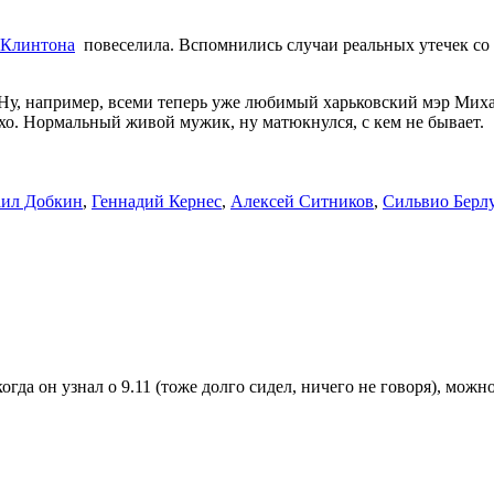
 Клинтона
повеселила. Вспомнились случаи реальных утечек со
. Ну, например, всеми теперь уже любимый харьковский мэр Мих
лохо. Нормальный живой мужик, ну матюкнулся, с кем не бывает.
ил Добкин
,
Геннадий Кернес
,
Алексей Ситников
,
Сильвио Берл
да он узнал о 9.11 (тоже долго сидел, ничего не говоря), можно