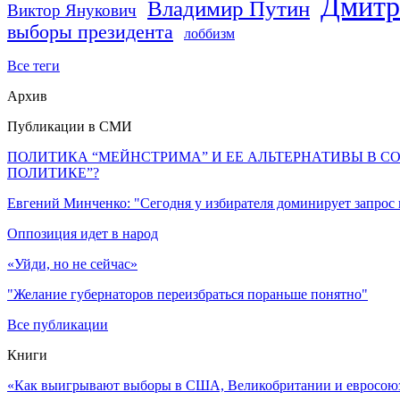
Дмитр
Владимир Путин
Виктор Янукович
выборы президента
лоббизм
Все теги
Архив
Публикации в СМИ
ПОЛИТИКА “МЕЙНСТРИМА” И ЕЕ АЛЬТЕРНАТИВЫ В С
ПОЛИТИКЕ”?
Евгений Минченко: "Сегодня у избирателя доминирует запрос
Оппозиция идет в народ
«Уйди, но не сейчас»
"Желание губернаторов переизбраться пораньше понятно"
Все публикации
Книги
«Как выигрывают выборы в США, Великобритании и евросоюзе