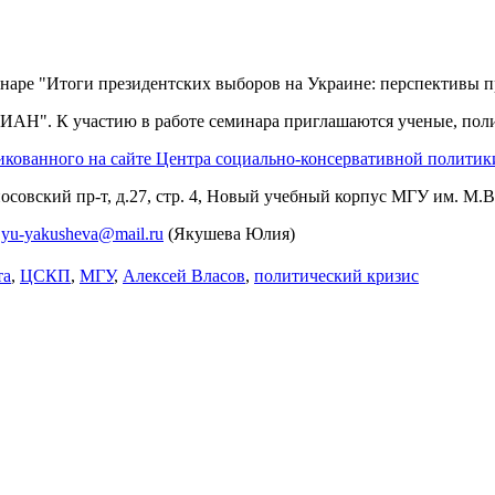
минаре "Итоги президентских выборов на Украине: перспективы 
Н". К участию в работе семинара приглашаются ученые, поли
икованного на сайте Центра социально-консервативной политик
носовский пр-т, д.27, стр. 4, Новый учебный корпус МГУ им. М.В
е
yu-yakusheva@mail.ru
(Якушева Юлия)
та
,
ЦСКП
,
МГУ
,
Алексей Власов
,
политический кризис