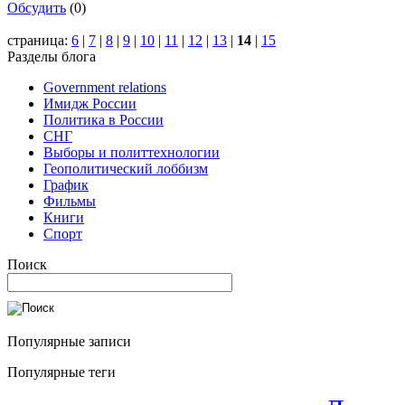
Обсудить
(0)
страница:
6
|
7
|
8
|
9
|
10
|
11
|
12
|
13
|
14
|
15
Разделы блога
Government relations
Имидж России
Политика в России
СНГ
Выборы и политтехнологии
Геополитический лоббизм
График
Фильмы
Книги
Спорт
Поиск
Популярные записи
Популярные теги