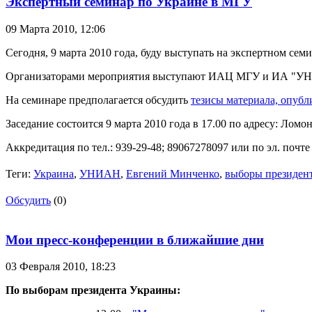
Экспертный семинар по Украине в МГУ
09 Марта 2010,
12:06
Сегодня, 9 марта 2010 года, буду выступать на экспертном се
Организаторами мероприятия выступают ИАЦ МГУ и ИА "УНИА
На семинаре предполагается обсудить
тезисы материала, опубл
Заседание состоится 9 марта 2010 года в 17.00 по адресу: Ломо
Аккредитация по тел.: 939-29-48; 89067278097 или по эл. почт
Теги:
Украина
,
УНИАН
,
Евгений Минченко
,
выборы президен
Обсудить
(0)
Мои пресс-конференции в ближайшие дни
03 Февраля 2010,
18:23
По выборам президента Украины: