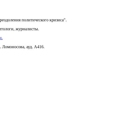
преодоления политического кризиса".
тологи, журналисты.
и.
. Ломоносова, ауд. А416.