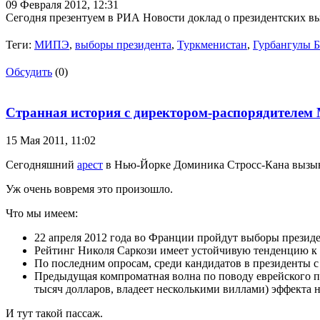
09 Февраля 2012,
12:31
Сегодня презентуем в РИА Новости доклад о президентских в
Теги:
МИПЭ
,
выборы президента
,
Туркменистан
,
Гурбангулы 
Обсудить
(0)
Странная история с директором-распорядителе
15 Мая 2011,
11:02
Сегодняшний
арест
в Нью-Йорке Доминика Стросс-Кана вызыв
Уж очень вовремя это произошло.
Что мы имеем:
22 апреля 2012 года во Франции пройдут выборы президе
Рейтинг Николя Саркози имеет устойчивую тенденцию к
По последним опросам, среди кандидатов в президенты с
Предыдущая компроматная волна по поводу еврейского п
тысяч долларов, владеет несколькими виллами) эффекта н
И тут такой пассаж.