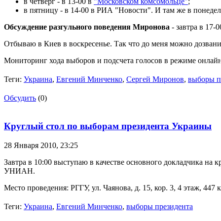
в четверг - в 13-00 в
"Московском комсомольце"
;
в пятницу - в 14-00 в РИА "Новости". И там же в понедел
Обсуждение разгульного поведения Миронова
- завтра в 17-
Отбываю в Киев в воскресенье. Так что до меня можно дозвани
Мониторинг хода выборов и подсчета голосов в режиме онлайн
Теги:
Украина
,
Евгений Минченко
,
Сергей Миронов
,
выборы п
Обсудить
(0)
Круглый стол по выборам президента Украины
28 Января 2010,
23:25
Завтра в 10:00 выступаю в качестве основного докладчика на
УНИАН.
Место проведения: РГГУ, ул. Чаянова, д. 15, кор. 3, 4 этаж, 447 
Теги:
Украина
,
Евгений Минченко
,
выборы президента