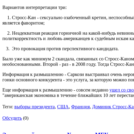
Вариантов интерпретации три:
1. Стросс-Кан - сексуально озабоченный кретин, неспособный
является фаворитом;
2. Неадекватная реакция горничной на какой-нибудь невинны
политкорректность и любовь американцев к судебным искам как
3. Это провокация против перспективного кандидата.
Было уже как минимум 2 скандала, связанных со Стросс-Каном
необоснованными. Второй - раз - в 2008 году. Тогда Стросс-К
Информация к размышлению - Саркози выстраивал очень неро
гонки основного конкурента - это услуга, за которую можно по
Еще информация к размышлению - совсем недавно
ушел со сво
"американская экономика в течение ближайших 10 лет переста
Теги:
выборы президента
,
США
,
Франция
,
Доминик Стросс-Ка
Обсудить
(0)