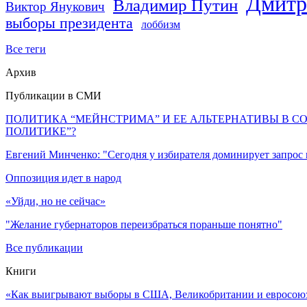
Дмитр
Владимир Путин
Виктор Янукович
выборы президента
лоббизм
Все теги
Архив
Публикации в СМИ
ПОЛИТИКА “МЕЙНСТРИМА” И ЕЕ АЛЬТЕРНАТИВЫ В С
ПОЛИТИКЕ”?
Евгений Минченко: "Сегодня у избирателя доминирует запрос
Оппозиция идет в народ
«Уйди, но не сейчас»
"Желание губернаторов переизбраться пораньше понятно"
Все публикации
Книги
«Как выигрывают выборы в США, Великобритании и евросоюзе