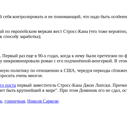
 себя контролировать и не понимающий, что надо быть особенн
й по европейским меркам жест Стросс-Кана (что тоже вероятно
 способу заработка);
. Первый раз еще в 90-х годах, когда к нему были претензии п
ану инкриминировали роман с его подчинённой-венгеркой. В это
вную политику по отношению к США, чередуя периоды сближени
просить очень многое.
го поста
первый заместитель Стросс-Кана Джон Липски. Причиной
нет быть крупнейшей в мире". При этом Доминик его не сдал, о
н
,
горничная
,
Николя Саркози