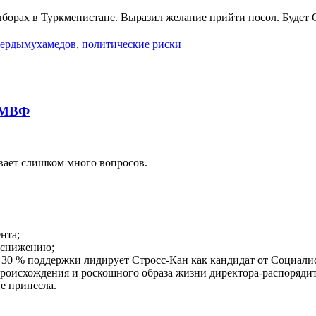
ыборах в Туркменистане. Выразил желание прийти посол. Будет
Бердымухамедов
,
политические риски
м МВФ
ает слишком много вопросов.
нта;
 снижению;
 30 % поддержки лидирует Стросс-Кан как кандидат от Социали
роисхождения и роскошного образа жизни директора-распорядит
е принесла.