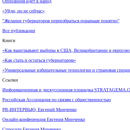
Оппозиция идет в народ
«Уйди, но не сейчас»
"Желание губернаторов переизбраться пораньше понятно"
Все публикации
Книги
«Как выигрывают выборы в США, Великобритании и евросоюзе
«Как стать и остаться губернатором»
«Универсальные избирательные технологии и страновая специ
Ссылки
Информационная и дискуссионная площадка STRATAGEMA.
Российская Ассоциация по связям с общественностью
PR-ИНТЕРВЬЮ, Евгений Минченко
Онлайн-конференция Евгения Минченко
Спросите Евгения Минченко