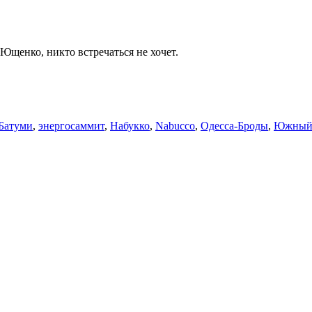
щенко, никто встречаться не хочет.
Батуми
,
энергосаммит
,
Набукко
,
Nabucco
,
Одесса-Броды
,
Южный 