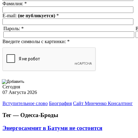
Фамилия:
*
E-mail:
(не публикуется)
*
Пароль:
*
В
Введите символы с картинки:
*
Сегодня
07 Августа 2026
Вступительное слово
Биография
Сайт Минченко Консалтинг
Тег — Одесса-Броды
Энергосаммит в Батуми не состоится